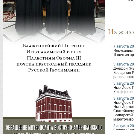
7 августа 20
Иерусалим:
III почтил 
5 августа 20
Джексон (Н
Крещения Р
равноапост
5 августа 20
Нью-Йорк: 
Клиффе оз
3 августа 20
Нью-Йорк: 
Нью-Йоркск
Святейшему
Болгарской
мироточиво
3 августа 20
София (Бол