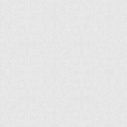
17 июня 202
Лион (Фран
приход свят
16 июня 202
Бурлингейм:
престольны