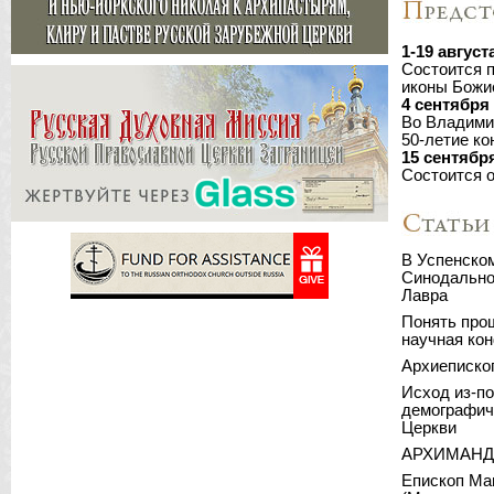
Иверской и
богослужен
кафедральн
1-19 август
30 июля 202
Состоится 
Сидней: Фо
иконы Божие
Русского п
4 сентября
29 июля 202
Во Владими
Нью-Йорк: 
50-летие ко
в социальн
15 сентябр
29 июля 202
Состоится 
Сантьяго: 
архипастыр
27 июля 202
Мюнхен: Ге
юбилею
В Успенско
Синодально
24 июля 202
Нью-Йорк: 
Лавра
Церкви мир
Понять про
24 июля 202
научная ко
Екатеринбу
протоиерей
Архиепископ
столицы
Исход из-по
23 июля 202
демографич
Гамбург: Ф
Церкви
Германской
АРХИМАНД
22 июля 202
Нью-Йорк: 
Епископ Ма
в праздник