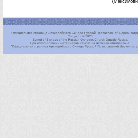
(Максимови
21 июля 202
Торонто (К
отметили "Ц
20 июля 202
Лондон: В 
престольны
Официальная страница Архиерейского Синода Русской Православной Церкви загр
17 июля 202
Copyright © 2025
Synod of Bishops of the Russian Orthodox Church Outside Russia.
Дармштадт:
При использовании материалов, ссылка на источник обязательна:
служение Б
"Официальная страница Архиерейского Синода Русской Православной Церкви загр
(фоторепор
13 июля 202
Санта-Роза
Американск
13 июля 202
Люксембург
Петропавло
10 июля 202
Джорданвил
молитвенно
монастыре
9 июля 2026 
Нью-Йорк: 
священносл
6 июля 2026 
Сан-Франци
торжества,
Иоанна, ар