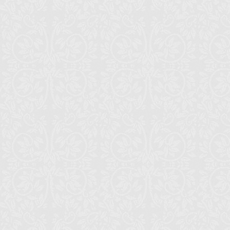
6 июля 2026 
Париж: В х
празднован
Францисско
30 июня 202
Чикаго: Из
Спиридоно
30 июня 202
Сан-Франци
посвященны
архиеписко
26 июня 202
Детройт (М
Первоиерар
мужском мо
25 июня 202
Нью-Йорк: 
Блаженнейш
тезоименит
24 июня 202
Джорданвил
22 июня 202
Нью-Йорк: 
22 июня 202
Сан-Франци
освящение 
архиеписко