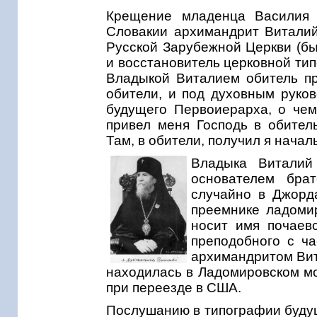
Крещение младенца Василия 
Словакии архимандрит Виталий
Русской Зарубежной Церкви (б
и восстановитель церковной ти
Владыкой Виталием обитель пр
обители, и под духовным руко
будущего Первоиерарха, о чем 
привел меня Господь в обител
Там, в обители, получил я начал
Владыка Виталий
основателем бра
случайно в Джорд
преемнике ладомир
носит имя почаевс
преподобного с ч
архимандритом Вит
находилась в Ладомировском мо
при переезде в США.
Послушанию в типографии будущ