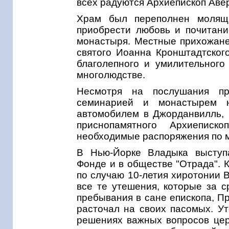
всех радуются Архиепископ Авер
Храм был переполнен молящи
приобрести любовь и почитани
монастыря. Местные прихожане 
святого Иоанна Кронштадтского
благолепного и умилительного
многолюдстве.
Несмотря на послушания пр
семинарией и монастырем 
автомобилем в Джорданвилль, 
приснопамятного Архиеписк
необходимые распоряжения по 
В Нью-Йорке Владыка выступ
Фонде и в обществе "Отрада". 
по случаю 10-летия хиротонии 
все те утешения, которые за с
пребывания в сане епископа, П
расточал на своих пасомых. У
решениях важных вопросов церк