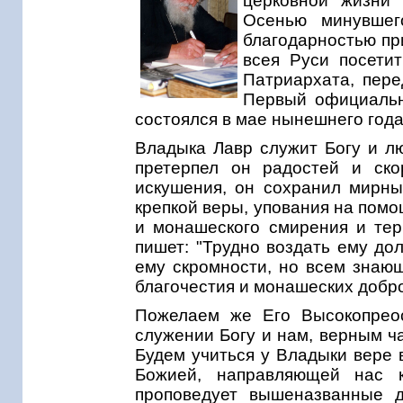
церковной жизни 
Осенью минувшег
благодарностью пр
всея Руси посети
Патриархата, пере
Первый официальн
состоялся в мае нынешнего года
Владыка Лавр служит Богу и лю
претерпел он радостей и ско
искушения, он сохранил мирны
крепкой веры, упования на помо
и монашеского смирения и тер
пишет: "Трудно воздать ему до
ему скромности, но всем знаю
благочестия и монашеских добр
Пожелаем же Его Высокопрео
служении Богу и нам, верным ча
Будем учиться у Владыки вере 
Божией, направляющей нас 
проповедует вышеназванные д