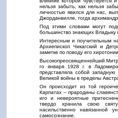
влияние которой чувствуется и
нельзя забыть, как нельзя заб
личностью явился для нас, вып
Джорданвилле, тогда архимандри
Под этими словами могут под
большинство знающих Владыку 
Интересным и поучительным н
Архиепископ Чикагский и Детр
заметке по поводу его хиротонии
Высокопреосвященнейший Митроп
го января 1928 г. в Ладомир
представляла собой западную 
Великой войны в пределы Австр
Он происходит из той героиче
Карпатах – прародины славянст
иго и невероятные притеснен
твердо хранила свою свят
насильственно навязанной у
самосознание.