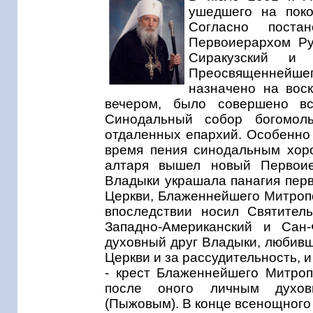
ушедшего на поко
Согласно поста
Первоиерархом Ру
Сиракузский и 
Преосвященнейше
назначено на воск
вечером, было совершено в
Синодальный собор богомол
отдаленных епархий. Особенно 
время пения синодальным хоро
алтаря вышел новый Первоие
Владыки украшала панагия перв
Церкви, Блаженнейшего Митропол
впоследствии носил Святител
Западно-Американский и Сан-
духовный друг Владыки, любивш
Церкви и за рассудительность, и
- крест Блаженнейшего Митроп
после оного личным духов
(Пыжовым). В конце всенощного 