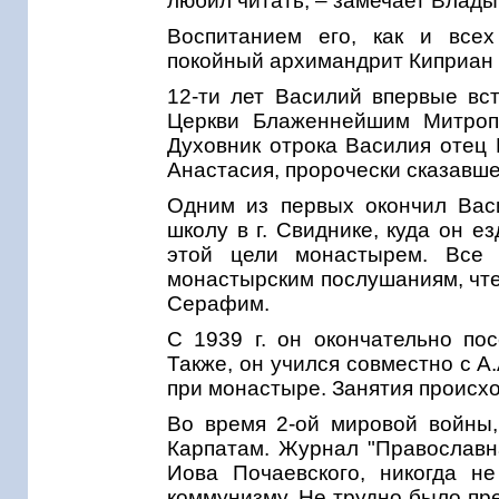
любил читать, – замечает Влад
Воспитанием его, как и всех
покойный архимандрит Киприан 
12-ти лет Василий впервые вс
Церкви Блаженнейшим Митропо
Духовник отрока Василия отец 
Анастасия, пророчески сказавшег
Одним из первых окончил Вас
школу в г. Свиднике, куда он 
этой цели монастырем. Все 
монастырским послушаниям, чте
Серафим.
С 1939 г. он окончательно пос
Также, он учился совместно с А
при монастыре. Занятия происход
Во время 2-ой мировой войны,
Карпатам. Журнал "Православн
Иова Почаевского, никогда н
коммунизму. Не трудно было пр