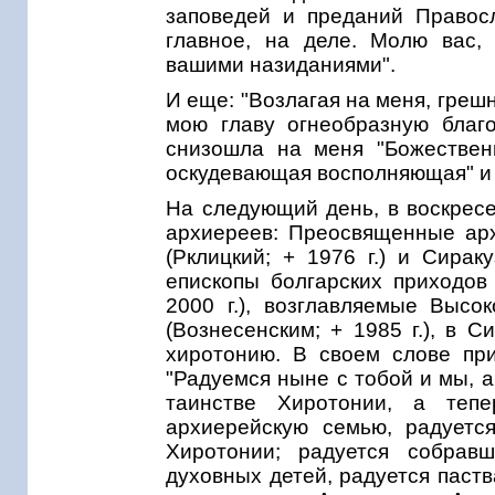
заповедей и преданий Правосл
главное, на деле. Молю вас, 
вашими назиданиями".
И еще: "Возлагая на меня, грешн
мою главу огнеобразную благо
снизошла на меня "Божествен
оскудевающая восполняющая" и 
На следующий день, в воскресен
архиереев: Преосвященные ар
(Рклицкий; + 1976 г.) и Сирак
епископы болгарских приходов
2000 г.), возглавляемые Выс
(Вознесенским; + 1985 г.), в 
хиротонию. В своем слове пр
"Радуемся ныне с тобой и мы, 
таинстве Хиротонии, а те
архиерейскую семью, радуетс
Хиротонии; радуется собрав
духовных детей, радуется паства