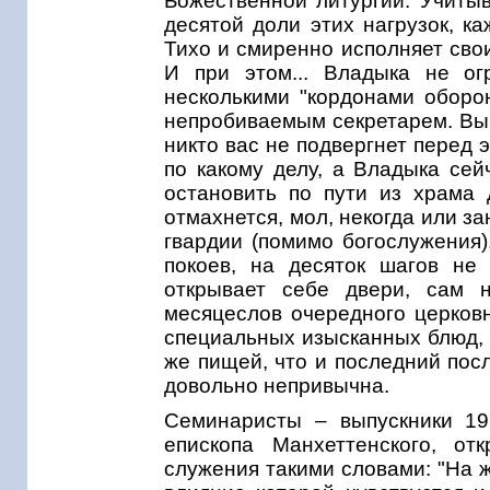
Божественной литургии. Учитыв
десятой доли этих нагрузок, ка
Тихо и смиренно исполняет сво
И при этом... Владыка не ог
несколькими "кордонами оборон
непробиваемым секретарем. Вы 
никто вас не подвергнет перед э
по какому делу, а Владыка сейч
остановить по пути из храма
отмахнется, мол, некогда или за
гвардии (помимо богослужения)
покоев, на десяток шагов не
открывает себе двери, сам н
месяцеслов очередного церковн
специальных изысканных блюд, 
же пищей, что и последний пос
довольно непривычна.
Семинаристы – выпускники 19
епископа Манхеттенского, от
служения такими словами: "На 