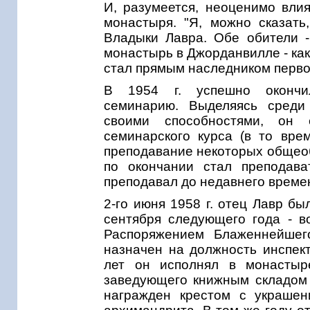
И, разумеется, неоценимо вли
монастыря. "Я, можно сказать
Владыки Лавра. Обе обители 
монастырь в Джорданвилле - как
стал прямым наследником перво
В 1954 г. успешно окончи
семинарию. Выделяясь среди
своими способностями, он
семинарского курса (в то вре
преподавание некоторых общеоб
по окончании стал преподава
преподавал до недавнего време
2-го июня 1958 г. отец Лавр б
сентября следующего года - в
Распоряжением Блаженнейшег
назначен на должность инспек
лет он исполнял в монастыр
заведующего книжным складом и
награжден крестом с украшен