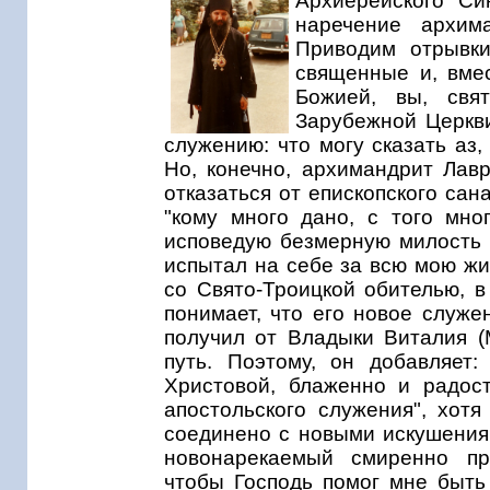
Архиерейского Си
наречение архим
Приводим отрывки
священные и, вмес
Божией, вы, свя
Зарубежной Церкви
служению: что могу сказать аз,
Но, конечно, архимандрит Лав
отказаться от епископского сана
"кому много дано, с того мно
исповедую безмерную милость 
испытал на себе за всю мою жиз
со Свято-Троицкой обителью, в
понимает, что его новое служе
получил от Владыки Виталия (
путь. Поэтому, он добавляет
Христовой, блаженно и радос
апостольского служения", хотя
соединено с новыми искушения
новонарекаемый смиренно про
чтобы Господь помог мне быт