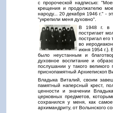
с пророческой надписью: "Мо
крещения и продолжателю мое
народу... 20 декабря 1946 г." -
"укрепили меня духовно".
В 1948 г. в 
постригает мо
постригал его
во иеродиаконы
июня 1954 г.)
было неустанным и благотво
духовное воспитание и образ
послушании у такого великого 
приснопамятный Архиепископ Ви
Владыка Виталий, своим заве
памятный наперсный крест, по
ценности и значении Владыка
церковных предметов, которым
сохранился у меня, как самое
архимандриту, от Волынского со