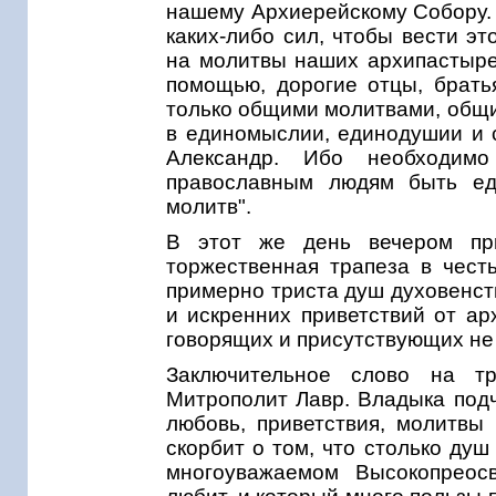
нашему Архиерейскому Собору. 
каких-либо сил, чтобы вести э
на молитвы наших архипастыре
помощью, дорогие отцы, брать
только общими молитвами, общи
в единомыслии, единодушии и с
Александр. Ибо необходим
православным людям быть е
молитв".
В этот же день вечером при
торжественная трапеза в чест
примерно триста душ духовенст
и искренних приветствий от ар
говорящих и присутствующих не
Заключительное слово на т
Митрополит Лавр. Владыка подч
любовь, приветствия, молитвы 
скорбит о том, что столько душ
многоуважаемом Высокопреос