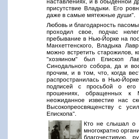
наставлениях, и в обыденной д
присутствие Владыки. Его ровн
даже в самые мятежные души".
Любовь и благодарность пасомы
проходил свое, подчас нелег
пребывание в Нью-Йорке на пос
Манхеттенского, Владыка Лав
можно встретить старожилов, к
"хозяином" был Епископ Ла
Синодального собора, да и в
прочим, и в том, что, когда в
распространилась в Нью-Йорке
подписей с просьбой о его
прошениях, обращенных к М
неожиданное известие нас с
Высокопреосвященству с уси
Епископа".
Кто не слышал о 
многократно орган
благочестивую, 