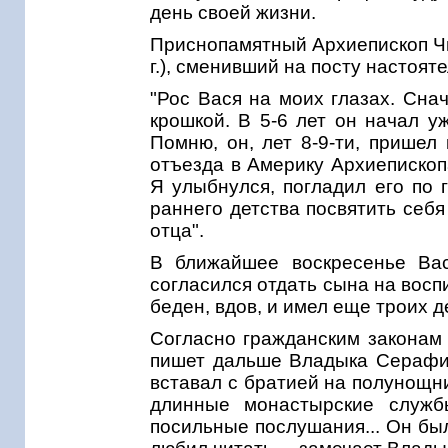
день своей жизни.
Приснопамятный Архиепископ Чи
г.), сменивший на посту настоят
"Рос Вася на моих глазах. Сна
крошкой. В 5-6 лет он начал у
Помню, он, лет 8-9-ти, пришел
отъезда в Америку Архиепископа
Я улыбнулся, погладил его по г
раннего детства посвятить себя
отца".
В ближайшее воскресенье Вас
согласился отдать сына на восп
беден, вдов, и имел еще троих д
Согласно гражданским законам 
пишет дальше Владыка Серафи
вставал с братией на полунощни
длинные монастырские служб
посильные послушания... Он бы