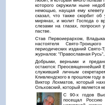
любит, и который много пользы 
которого окружили ныне недоб
немощью, наущая ему клевету
сказал, что также скорбит о
мирянах, и молит Господа о в
слезами на глазах, попросил 
пастве.
Став Первоиерархом, Владыка
настоятеля Свято-Троицко
периодических изданий Свято-Т
журналов: "Православная Русь",
Добрыми, верными и предан
остаются: Преосвященнейший Еп
служивший личным секретаре
Кливлендского в прошлом году в
Виктор Лохматов, который нах
Ольховский, который является 
С 90-х годов Вы
посещал Россию