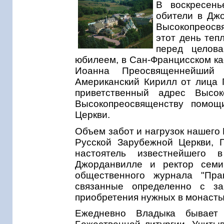
В воскресень
обители в Дж
Высокопреосв
этот день теп
перед целов
юбилеем, в Сан-Францисском ка
Иоанна Преосвященнейший 
Американский Кирилл от лица
приветственный адрес Высо
Высокопреосвященству помощ
Церкви.
Объем забот и нагрузок нашего
Русской Зарубежной Церкви, 
настоятель известнейшего 
Джорданвилле и ректор семи
общественного журнала "Пра
связанные определенно с з
приобретения нужных в монасты
Ежедневно Владыка бывает