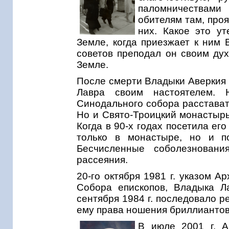
паломничествами
обителям там, проя
них. Какое это у
Земле, когда приезжает к ним 
советов преподал он своим ду
Земле.
После смерти Владыки Аверкия
Лавра своим настоятелем. 
Синодального собора расстава
Но и Свято-Троицкий монастырь
Когда в 90-х годах посетила ег
только в монастыре, но и п
Бесчисленные соболезнован
рассеяния.
20-го октября 1981 г. указом 
Собора епископов, Владыка Л
сентября 1984 г. последовало 
ему права ношения бриллиантово
В июле 2001 г. А