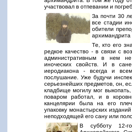
архимандрита. В том же году о
участвовал в отпевании и погреб
За почти 30 л
все стадии ин
обители препо
архимандрита 
Те, кто его з
редкое качество - в связи с в
административным в нем не
иноческих свойств. И в сан
иеродиакона - всегда и всем
послушание. Уже будучи инспек
серьезнейших предметов, он, е
кладбище могилу мог выкопать,
поваром работал, и в коровн
канцелярии была на его плеч
упаковку монастырских изданий
неподходящей его сану или пол
В субботу 12-го