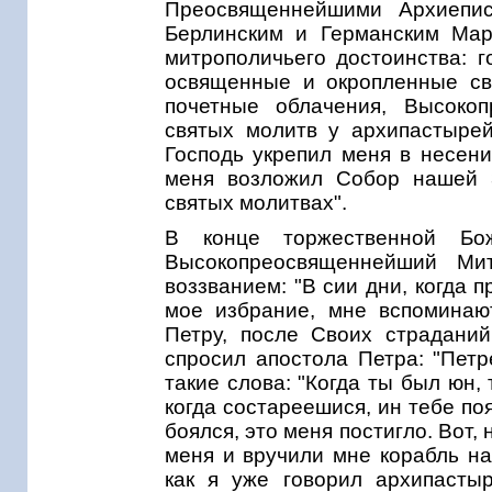
Преосвященнейшими Архиепис
Берлинским и Германским Мар
митрополичьего достоинства: г
освященные и окропленные св
почетные облачения, Высоко
святых молитв у архипастырей
Господь укрепил меня в несени
меня возложил Собор нашей 
святых молитвах".
В конце торжественной Бож
Высокопреосвященнейший Ми
воззванием: "В сии дни, когда 
мое избрание, мне вспоминаю
Петру, после Своих страданий
спросил апостола Петра: "Пет
такие слова: "Когда ты был юн, 
когда состареешися, ин тебе поя
боялся, это меня постигло. Вот,
меня и вручили мне корабль на
как я уже говорил архипасты