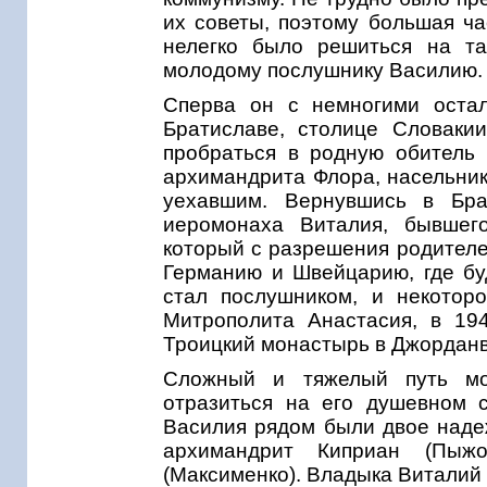
их советы, поэтому большая ча
нелегко было решиться на т
молодому послушнику Василию.
Сперва он с немногими остал
Братиславе, столице Словаки
пробраться в родную обитель 
архимандрита Флора, насельник
уехавшим. Вернувшись в Бр
иеромонаха Виталия, бывшег
который с разрешения родителе
Германию и Швейцарию, где бу
стал послушником, и некотор
Митрополита Анастасия, в 194
Троицкий монастырь в Джордан
Сложный и тяжелый путь мо
отразиться на его душевном 
Василия рядом были двое наде
архимандрит Киприан (Пыж
(Максименко). Владыка Виталий 