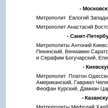
- Московс
Митрополит Евлогий Западн
Митрополит Анастасий Вост
- Санкт-Петер
Митрополиты Антоний Киевск
Пекинский, Вениамин Сарат
и Серафим Богучарский, Еп
- Киевск
Митрополит Платон Одесски
Американский, Гавриил Челя
Феофан Курский, Дамиан Ца
- Казанс
Митрополиты Мефодий Харби