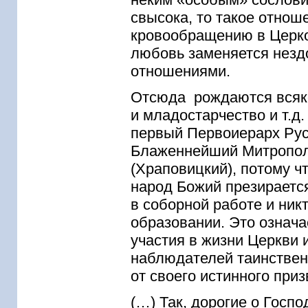
свысока, то такое отноше
кровообращению в Церко
любовь заменяется незд
отношениями.
Отсюда рождаются всяко
и младостарчество и т.д
первый Первоиерарх Рус
Блаженнейший Митрополи
(Храповицкий), потому ч
народ Божий презирается
в соборной работе и никт
образовании. Это означа
участия в жизни Церкви 
наблюдателей таинствен
от своего истинного приз
(…) Так, дорогие о Госпо