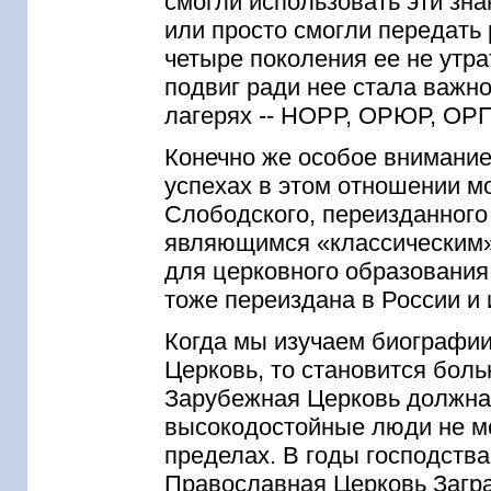
смогли использовать эти зна
или просто смогли передать 
четыре поколения ее не утра
подвиг ради нее стала важн
лагерях -- НОРР, ОРЮР, ОРП
Конечно же особое внимание
успехах в этом отношении м
Слободского, переизданного
являющимся «классическим»
для церковного образования
тоже переиздана в России и 
Когда мы изучаем биографи
Церковь, то становится боль
Зарубежная Церковь должна 
высокодостойные люди не мо
пределах. В годы господств
Православная Церковь Загр