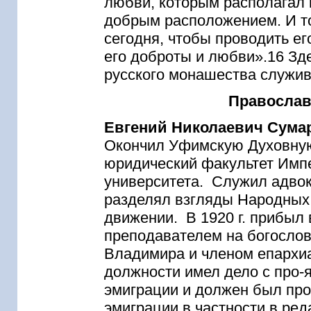
любви, которым располагал 
добрым расположением. И то
сегодня, чтобы проводить ег
его доброты и любви».16 Зд
русского монашества служи
Православ
Евгений Николаевич Сума
Окончил Уфимскую Духовную 
юридический факультет Импе
университета. Служил адвок
разделял взгляды Народных 
движении. В 1920 г. прибы
преподавателем на богослов
Владимира и членом епархиа
должности имел дело с про-
эмиграции и должен был про
эмиграции в частности в ре