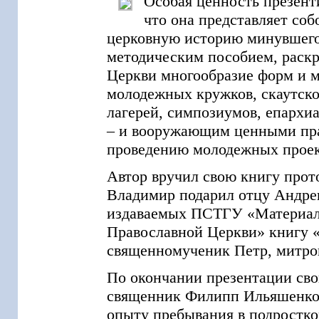
Особая ценность презент
что она представляет соб
церковную историю минувшего 
методическим пособием, раск
Церкви многообразие форм и 
молодежных кружков, скаутско
лагерей, симпозиумов, епархи
– и вооружающим ценными пра
проведению молодежных проек
Автор вручил свою книгу прот
Владимир подарил отцу Андре
издаваемых ПСТГУ «Материало
Православной Церкви» книгу 
священномученик Петр, митро
По окончании презентации сво
священник Филипп Ильяшенко, 
опыту пребывания в подростко