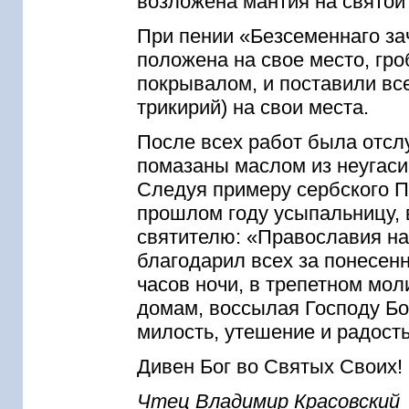
возложена мантия на святой 
При пении «Безсеменнаго за
положена на свое место, гр
покрывалом, и поставили все
трикирий) на свои места.
После всех работ была отсл
помазаны маслом из неугаси
Следуя примеру сербского П
прошлом году усыпальницу, 
святителю: «Православия н
благодарил всех за понесенны
часов ночи, в трепетном мо
домам, воссылая Господу Бо
милость, утешение и радост
Дивен Бог во Святых Своих! 
Чтец Владимир Красовский