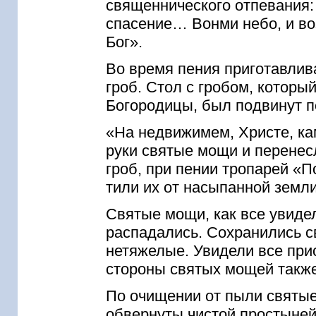
священнического отпевания:
спасение… Вонми небо, и во
Бог».
Во время пения приготавли
гроб. Стол с гробом, которы
Богородицы, был подвинут по
«На недвижимем, Христе, ка
руки святые мощи и перенесл
гроб, при пении тропарей «П
тили их от насыпанной земли
Святые мощи, как все увиде
распадались. Сохранились с
нетяжелые. Увидели все при
стороны святых мощей также
По очищении от пыли святы
обвернуты чистой простыней