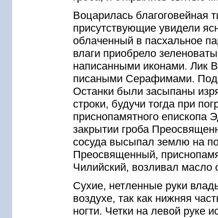
Воцарилась благоговейная т
присутствующие увидели ясн
облаченный в пасхальное па
влаги приобрело зеленоватый
написанными иконами. Лик 
писаными Серафимами. Под 
Останки были засыпаны изр
строки, будучи тогда при по
приснопамятного епископа Э
закрытии гроба Преосвящен
сосуда высыпал землю на по
Преосвященный, приснопамя
Чилийский, возливал масло о
Сухие, нетленные руки влад
воздухе, так как нижняя час
ногти. Четки на левой руке 