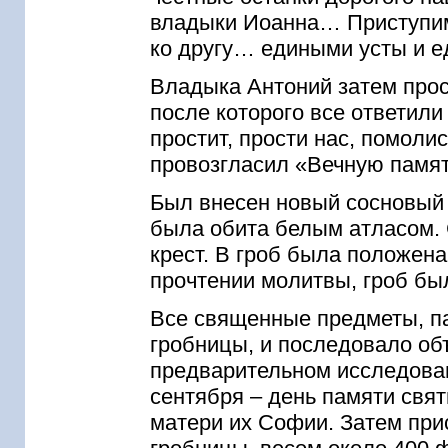
владыки Иоанна… Приступим 
ко другу… едиными усты и 
Владыка Антоний затем прос
после которого все ответил
простит, прости нас, помоли
провозгласил «Вечную памят
Был внесен новый сосновый 
была обита белым атласом.
крест. В гроб была положена
прочтении молитвы, гроб бы
Все священные предметы, па
гробницы, и последовало о
предварительном исследован
сентября – день памяти свя
матери их Софии. Затем при