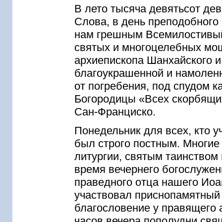
В лето тысяча девятьсот дев
Слова, в день преподобного 
нам грешным Всемилостивый
святых и многоцелебных мощ
архиепископа Шанхайского и
благоукрашенной и намоленн
от погребения, под спудом 
Богородицы «Всех скорбящих
Сан-Франциско.
Понедельник для всех, кто 
был строго постным. Многие
литургии, святым таинством
время вечернего богослужен
праведного отца нашего Иоа
участвовал приснопамятный в
благословение у правящего 
часов вечера пополудни свя