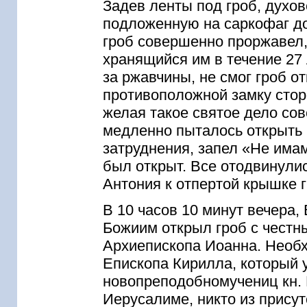
Задев ленты под гроб, духов
подложенную на саркофаг дос
гроб совершенно проржавел,
хранящийся им в течение 27 
за ржавчины, не смог гроб о
противоположной замку стор
желая такое святое дело сов
медленно пыталось открыть 
затруднения, запел «Не има
был открыт. Все отодвинулис
Антония к отпертой крышке г
В 10 часов 10 минут вечера,
Божиим открыл гроб с честн
Архиепископа Иоанна. Необх
Епископа Кирилла, который 
новопреподобномучениц кн. 
Иерусалиме, никто из прису