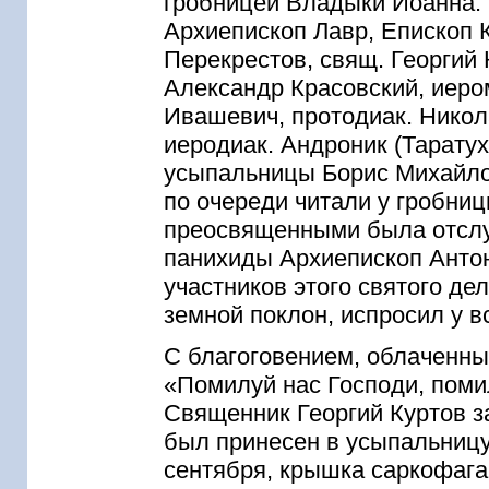
гробницей Владыки Иоанна. 
Архиепископ Лавр, Епископ К
Перекрестов, свящ. Георгий 
Александр Красовский, иеро
Ивашевич, протодиак. Никол
иеродиак. Андроник (Таратух
усыпальницы Борис Михайло
по очереди читали у гробниц
преосвященными была отслу
панихиды Архиепископ Антон
участников этого святого де
земной поклон, испросил у в
С благоговением, облаченны
«Помилуй нас Господи, поми
Священник Георгий Куртов з
был принесен в усыпальницу
сентября, крышка саркофага