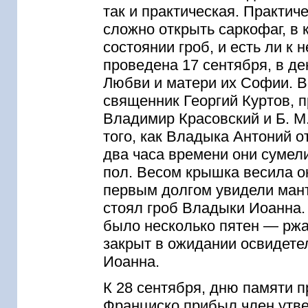
так и практическая. Практи
сложно открыть саркофаг, в 
состоянии гроб, и есть ли к
проведена 17 сентября, в д
Любви и матери их Софии. В
священник Георгий Куртов, 
Владимир Красовский и Б. М.
того, как Владыка Антоний о
два часа времени они сумели
пол. Весом крышка весила о
первым долгом увидели мант
стоял гроб Владыки Иоанна.
было несколько пятен — ржа
закрыт в ожидании освидете
Иоанна.
К 28 сентября, дню памяти 
Франциско прибыл член утв