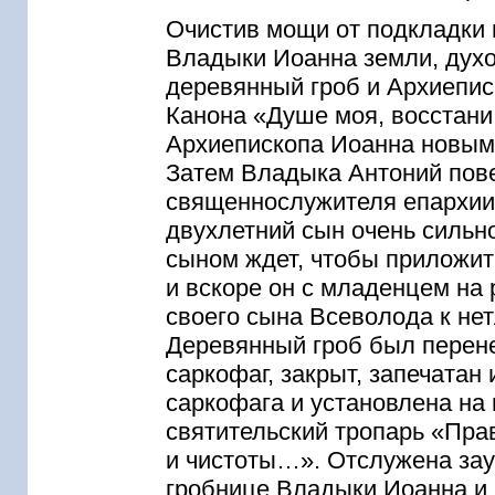
Очистив мощи от подкладки 
Владыки Иоанна земли, духо
деревянный гроб и Архиепис
Канона «Душе моя, восстан
Архиепископа Иоанна новым 
Затем Владыка Антоний пове
священнослужителя епархии
двухлетний сын очень сильно
сыном ждет, чтобы приложит
и вскоре он с младенцем на
своего сына Всеволода к не
Деревянный гроб был перен
саркофаг, закрыт, запечатан
саркофага и установлена на
святительский тропарь «Пра
и чистоты…». Отслужена зау
гробнице Владыки Иоанна и