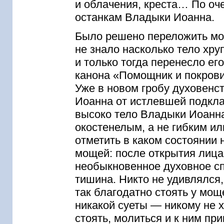
и облачения, креста… По оч
останкам Владыки Иоанна.
Было решено переложить мо
не знало насколько тело хру
и только тогда перенесло ег
канона «Помощник и покров
Уже в новом гробу духовенс
Иоанна от истлевшей подкла
высоко тело Владыки Иоанна
окостенелым, а не гибким ил
отметить в каком состоянии
мощей: после открытия лиц
необыкновенное духовное сп
тишина. Никто не удивлялся,
так благодатно стоять у мо
никакой суеты — никому не х
стоять, молиться и к ним при