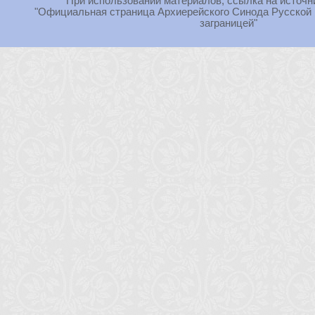
При использовании материалов, ссылка на источн
"Официальная страница Архиерейского Синода Русской
заграницей"