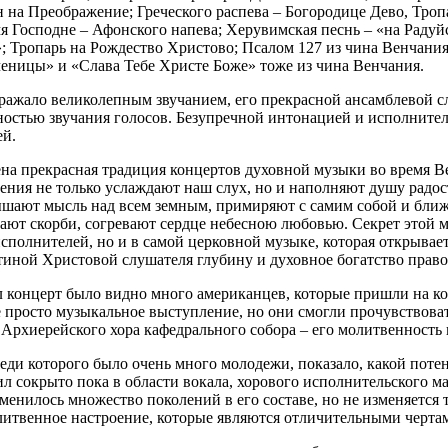
 на Преображение; Греческого распева – Богородице Дево, Тропа
я Господне – Афонского напева; Херувимская песнь – «на Радуйс
; Тропарь на Рождество Христово; Псалом 127 из чина Венчани
еницы» и «Слава Тебе Христе Боже» тоже из чина Венчания.
ражало великолепным звучанием, его прекрасной ансамблевой с
нностью звучания голосов. Безупречной интонацией и исполните
ей.
на прекрасная традиция концертов духовной музыки во время Ве
ения не только услаждают наш слух, но и наполняют душу радо
шают мысль над всем земным, примиряют с самим собой и бли
ют скорби, согревают сердце небесною любовью. Секрет этой м
сполнителей, но и в самой церковной музыке, которая открывает
иной Христовой слушателя глубину и духовное богатство право
л концерт было видно много американцев, которые пришли на ко
е просто музыкальное выступление, но они смогли прочувствовать
Архиерейского хора кафедрального собора – его молитвенность 
еди которого было очень много молодежи, показало, какой потен
ил сокрыто пока в области вокала, хорового исполнительского ма
менилось множество поколений в его составе, но не изменяется 
литвенное настроение, которые являются отличительными чертам