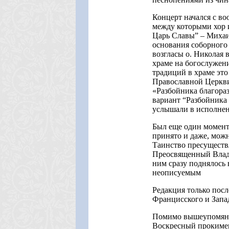
Концерт начался с в
между которыми хор 
Царь Славы” – Михаи
основания соборного 
возгласы о. Николая 
храме на богослужен
традиций в храме это
Православной Церкви
«Разбойника благораз
вариант “Разбойника 
услышали в исполнени
Был еще один момент
принято и даже, можн
Таинство пресуществл
Преосвященный Влады
ним сразу поднялось 
неописуемым
Редакция только посл
Францисского и Запад
Помимо вышеупомянут
Воскресный прокимен 