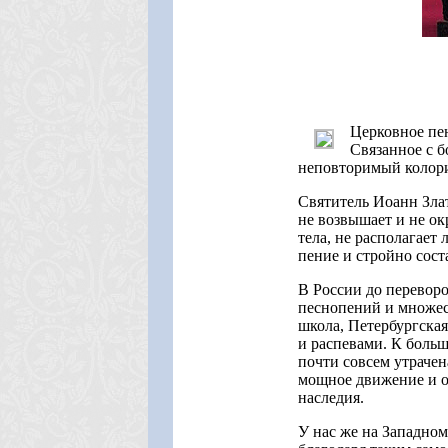
(Концерт духовн
Церковное пен
Связанное с б
неповторимый колори
Святитель Иоанн Злат
не возвышает и не окр
тела, не располагает
пение и стройно сост
В России до переворо
песнопений и множест
школа, Петербургская
и распевами. К больш
почти совсем утрачен
мощное движение и о
наследия.
У нас же на Западно