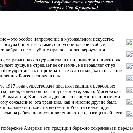
«Пою Богу моему дондеже есмь»
ой музыки Архиерейского Радосте-Скорбященского кафедрально
Франциско)
ие – это особое направление в музыкальном искусстве.
огослужебными текстами, оно усвоило себе особый,
т, вобрало всю глубину православного вероучения.
оуст, размышляя о церковном пении, пишет, что ничто так
ыляет душу, не отрешает ее от земли, не избавляет от уз
 любомудрствовать и презирать все житейское, как согласное
авленная Божественная песнь.
та 1917 года существовала древняя традиция церковных
во школ, отличающихся друг от друга, как-то Московская
, Валаамская, Киевская и другие, со своими песнопениями
ому сожалению, эта традиция, как и многие другие была
а в большевистское лихолетье, и в России сейчас идет
громная работа по восстановлению этого драгоценнейшего
м побережье Америки эти традиции бережно сохранены и перед