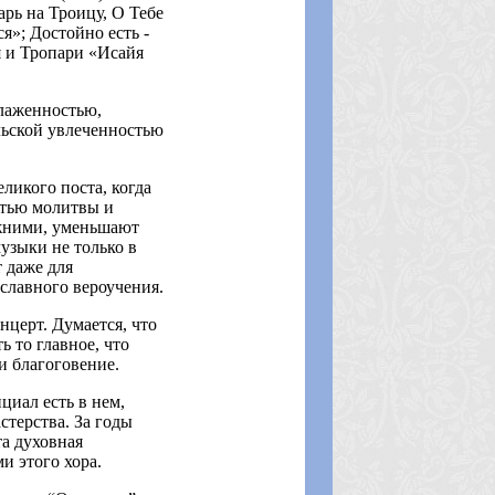
рь на Троицу, О Тебе
я»; Достойно есть -
я и Тропари «Исайя
лаженностью,
льской увлеченностью
ликого поста, когда
стью молитвы и
жними, уменьшают
узыки не только в
 даже для
славного вероучения.
нцерт. Думается, что
 то главное, что
и благоговение.
циал есть в нем,
стерства. За годы
та духовная
и этого хора.