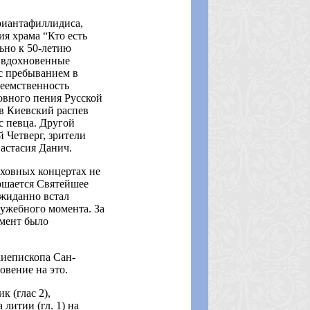
риантафиллидиса,
я храма “Кто есть
ьно к 50-летию
о вдохновенные
 с пребыванием в
еемственность
ковного пения Русской
в Киевский распев
с певца. Другой
 Четверг, зрители
астасия Данич.
уховных концертах не
ершается Святейшее
ожиданно встал
ужебного момента. За
омент было
хиепископа Сан-
овение на это.
 (глас 2),
литии (гл. 1) на