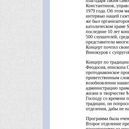
благодаря таким сам
Константинов, управ
1979 года. Об этом м
интервью нашей газет
же был организатором
католическом храме S
последние 10 лет ко
500 слушателей, сре
представители многи
Концерт почтил свои
Винокуров с супруго
Концерт по традиции
Феодосия, епископа С
протодиаконское пров
приветственным слово
возобновлении наших
администрацию храма 
жизни и творчестве 
Господу со времени п
традиции, он попроси
отделения, дабы не н
Программа была очен
Второе отделение пр
песнопениями из чина