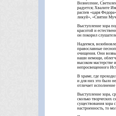
Вознесение, Светилен
радуется; Хвалите Им
распев «царя Федора»
ликуй», «Святии Муч
Выступление хора по
красотой и естестве
он покорил слушател
Надеемся, возобновле
православные песноп
очищения. Они возвы
наши немощи, облегча
высоком мастерстве и
непросвещенного Ист
В храме, где проходи
и для них это было н
отличает исполнение 
Выступление хора, ср
сколько творческих с
существования хора с
настроенность, то мо