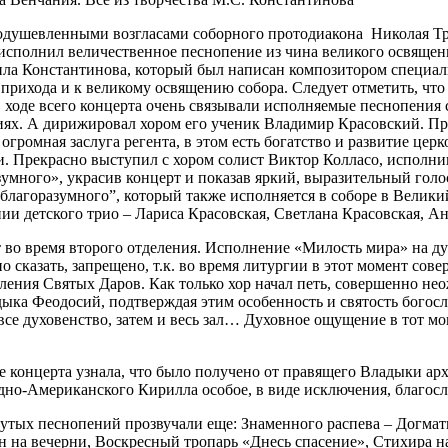
оодушевленными возгласами соборного протодиакона Николая Т
исполнил величественное песнопение из чина великого освящени
ла Константинова, который был написан композитором специал
прихода и к великому освящению собора. Следует отметить, чт
в ходе всего концерта очень связывали исполняемые песнопения
иях. А дирижировал хором его ученик Владимир Красовский. Пр
 огромная заслуга регента, в этом есть богатство и развитие цер
. Прекрасно выступил с хором солист Виктор Колласо, исполни
умного», украсив концерт и показав яркий, выразительный голо
благоразумного”, который также исполняется в соборе в Великий
и детского трио – Лариса Красовская, Светлана Красовская, Ан
 во время второго отделения. Исполнение «Милость мира» на д
о сказать, запрещено, т.к. во время литургии в этот момент сов
ения Святых Даров. Как только хор начал петь, совершенно не
ка Феодосий, подтверждая этим особенность и святость богосл
все духовенство, затем и весь зал… Духовное ощущение в тот м
е концерта узнала, что было получено от правящего Владыки ар
но-Американского Кирилла особое, в виде исключения, благосл
ых песнопений прозвучали еще: Знаменного распева – Догматик
на вечерни, Воскресный тропарь «Днесь спасение», Стихира на 