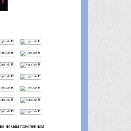
го собора в Сан-
аны новым поколениям