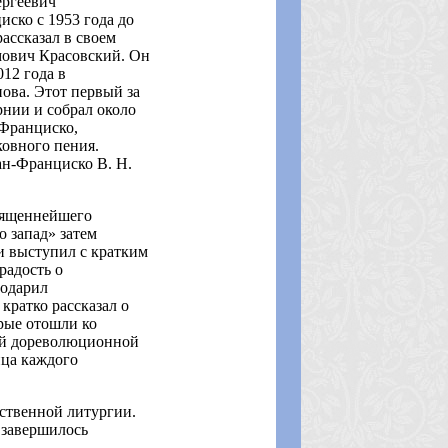
ергеевич
ско с 1953 года до
ассказал в своем
мович Красовский. Он
12 года в
нова. Этот первый за
нии и собрал около
-Франциско,
ковного пения.
ан-Франциско В. Н.
вященнейшего
 запад» затем
и выступил с кратким
радость о
годарил
кратко рассказал о
рые отошли ко
ной дореволюционной
нца каждого
ственной литургии.
 завершилось