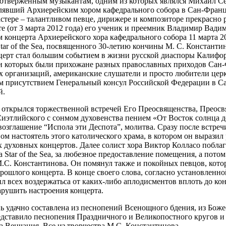
оотверженным музыкантам, одним из которых являлся Михаил С
лявший Архиерейским хором кафедрального собора в Сан-Франци
астере – талантливом певце, дирижере и композиторе прекрасно р
е (от 3 марта 2012 года) его ученик и преемник Владимир Вади
 концерта Архиерейского хора кафедрального собора 11 марта 20
tar of the Sea, посвященного 30-летию кончины М. С. Константи
нцерт стал большим событием в жизни русской диаспоры Калифор
ди которых были прихожане разных православных приходов Сан
х организаций, американские слушатели и просто любители цер
м присутствием Генеральный консул Российской Федерации в С
й.
 открылся торжественной встречей Его Преосвященства, Преос
иэтлийского с сонмом духовенства пением «От Восток солнца до
озглашение “Испола эти Деспота”, молитва. Сразу после встреч
м настоятель этого католического храма, в котором он выразил 
 духовных концертов. Далее солист хора Виктор Колласо побла
Star of the Sea, за любезное предоставление помещения, а потом 
М.С. Константинова. Он помянул также и покойных певцов, кото
рошлого концерта. В конце своего слова, согласно установлен
л всех воздержатьса от каких-либо аплодисментов вплоть до ко
арушить настроения концерта.
ь удачно составлена из песнопений Всенощного бдения, из Боже
едставило песнопения Праздничного и Великопостного кругов и
 Венчания. Все из творчества М.С. Константинова