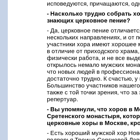
исповедуются, причащаются, од
- Насколько трудно собрать х
знающих церковное пение?
- Да, церковное пение отличаетс
нескольких направлениях, и от 
участники хора имеют хорошее 
в отличие от приходского храма
физически работа, и не все выд
открылось немало мужских монас
что новых людей в профессиона
достаточно трудно. К счастью, у
Большинство участников нашего 
также с той точки зрения, что з
репертуар.
- Вы упомянули, что хоров в 
Сретенского монастыря, кото
церковные хоры в Москве, кр
- Есть хороший мужской хор Нов
подворья Троице-Сергиевой Лав