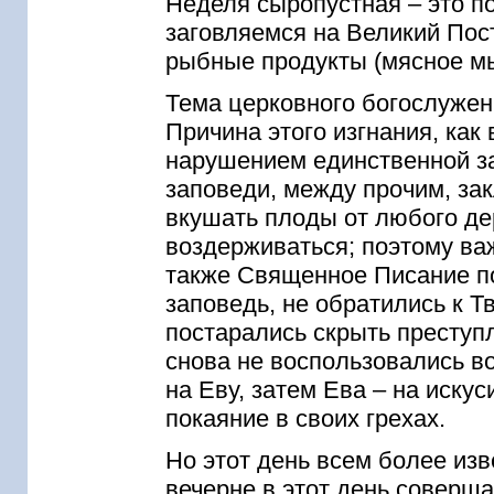
Неделя сыропустная – это п
заговляемся на Великий Пос
рыбные продукты (мясное мы
Тема церковного богослужени
Причина этого изгнания, как
нарушением единственной за
заповеди, между прочим, за
вкушать плоды от любого дер
воздерживаться; поэтому ва
также Священное Писание по
заповедь, не обратились к Тв
постарались скрыть преступ
снова не воспользовались в
на Еву, затем Ева – на иску
покаяние в своих грехах.
Но этот день всем более изв
вечерне в этот день соверша