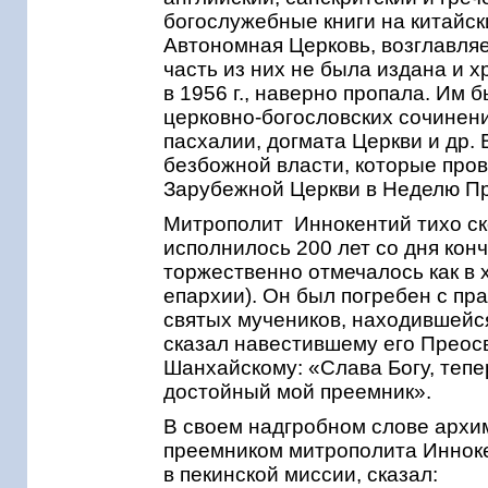
богослужебные книги на китайск
Автономная Церковь, возглавл
часть из них не была издана и х
в 1956 г., наверно пропала. Им 
церковно-богословских сочинени
пасхалии, догмата Церкви и др.
безбожной власти, которые про
Зарубежной Церкви в Неделю П
Митрополит Иннокентий тихо скон
исполнилось 200 лет со дня кон
торжественно отмечалось как в 
епархии). Он был погребен с пр
святых мучеников, находившейс
сказал навестившему его Преос
Шанхайскому: «Слава Богу, тепе
достойный мой преемник».
В своем надгробном слове архи
преемником митрополита Инноке
в пекинской миссии, сказал: