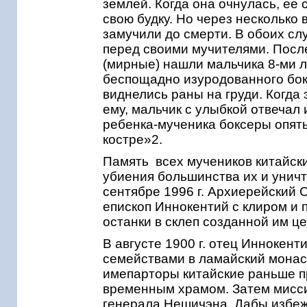
землей. Когда она очнулась, ее 
свою будку. Но через несколько 
замучили до смерти. В обоих сл
перед своими мучителями. Посл
(мирные) нашли мальчика 8-ми л
беспощадно изуродованного бокс
виднелись раны на груди. Когда 
ему, мальчик с улыбкой отвечал 
ребенка-мученика боксеры опять 
костре»2.
Память всех мучеников китайски
убиения большинства их и унич
сентябре 1996 г. Архиерейский 
епископ Иннокентий с клиром и 
останки в склеп созданной им ц
В августе 1900 г. отец Иннокент
семействами в ламайский монаст
имепарторы китайские раньше пр
временным храмом. Затем миссия
генерала Нешичэна. Дабы избеж