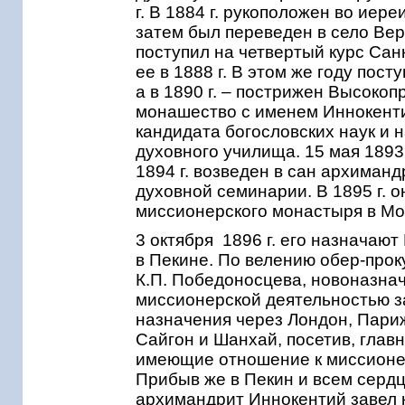
г. В 1884 г. рукоположен во иер
затем был переведен в село Вер
поступил на четвертый курс Сан
ее в 1888 г. В этом же году пос
а в 1890 г. – пострижен Высокоп
монашество с именем Иннокентия
кандидата богословских наук и
духовного училища. 15 мая 1893
1894 г. возведен в сан архиман
духовной семинарии. В 1895 г. 
миссионерского монастыря в Мо
3 октября 1896 г. его назначаю
в Пекине. По велению обер-про
К.П. Победоносцева, новоназна
миссионерской деятельностью за
назначения через Лондон, Париж
Сайгон и Шанхай, посетив, глав
имеющие отношение к миссионерс
Прибыв же в Пекин и всем серд
архимандрит Иннокентий завел