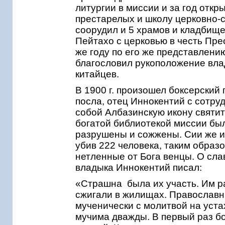
литургии в миссии и за год отк
престарелых и школу церковно-с
соорудил и 5 храмов и кладбищ
Пейтахо с церковью в честь Пре
же году по его же представлен
благословил рукоположение вла
китайцев.
В 1900 г. произошел боксерский 
посла, отец Иннокентий с сотру
собой Албазинскую икону святит
богатой библиотекой миссии бы
разрушены и сожжены. Сии же и
убив 222 человека, таким образ
нетленные от Бога венцы. О сла
владыка Иннокентий писал:
«Страшна была их участь. Им р
сжигали в жилищах. Православн
мученически с молитвой на уст
мучима дважды. В первый раз б