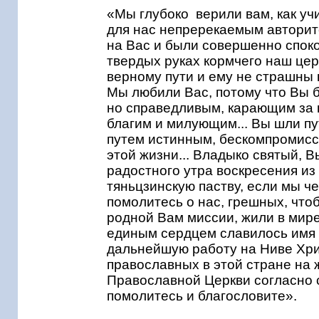
«Мы глубоко верили вам, как уч
для нас непререкаемым авторите
на Вас и были совершенно споко
твердых руках кормчего наш цер
верному пути и ему не страшны 
Мы любили Вас, потому что Вы б
но справедливым, карающим за 
благим и милующим... Вы шли пу
путем истинным, бескомпромисс
этой жизни... Владыко святый, В
радостного утра воскресения из
тяньцзинскую паству, если мы че
помолитесь о нас, грешных, что
родной Вам миссии, жили в мир
единым сердцем славилось имя Г
дальнейшую работу на Ниве Хрис
православных в этой стране на 
Православной Церкви согласно 
помолитесь и благословите».