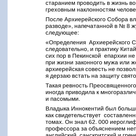
старанием проводить в жизнь во
греховным наклонностям человек
После Архиерейского Собора вл
разводе», напечатанной в № 8 ж
следующее:
«Определения Архиерейского Син
следовательно, и практику Китай
сих пор в Пекинской епархии не
при жизни законного мужа или ж
архиерейская совесть не позвол
я дерзаю встать на защиту свят
Такая ревность Преосвященного
иногда приводила к многоразли
и пасомыми.
Владыка Иннокентий был больши
как свидетельствует составленн
томах. Он знал 62. 000 иерогли
профессора за объяснением неп
английский, санскритский и греч