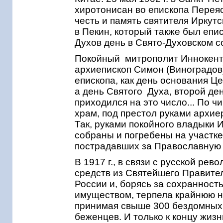
хиротонисан во епископа Переяс
честь и память святителя Иркут
в Пекин, который также был еп
Духов день в Свято-Духовском 
Покойный митрополит Иннокенти
архиепископ Симон (Виноградов)
епископа, как день основания Це
а день Святого Духа, второй де
приходился на это число... По ч
храм, под престол руками архи
Так, руками покойного владыки 
собраны и погребены на участке
пострадавших за Православную 
В 1917 г., в связи с русской р
средств из Святейшего Правите
России и, борясь за сохранност
имуществом, терпела крайнюю н
принимая свыше 300 бездомных 
беженцев. И только к концу жиз