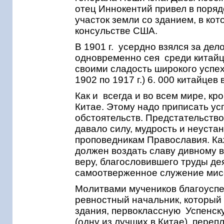
отец Иннокентий привел в поряд
участок земли со зданием, в ко
консульстве США.
В 1901 г. усердно взялся за дел
одновременно сея среди китайц
своими сладость широкого успеха
1902 по 1917 г.) 6. 000 китайцев
Как и всегда и во всем мире, к
Китае. Этому надо приписать ус
обстоятельств. Предстательств
давало силу, мудрость и неуста
проповедникам Православия. Ка
должен воздать славу дивному в
веру, благословившего труды де
самоотверженное служение мис
Молитвами мучеников благоусп
ревностный начальник, который
здания, первоклассную Успенск
(одну из лучших в Китае), переп