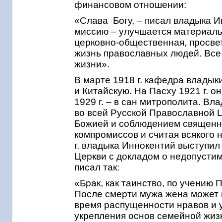
финансовом отношении:
«Слава Богу, – писал владыка И
миссию – улучшается материаль
церковно-общественная, просвет
жизнь православных людей. Все ид
жизни».
В марте 1918 г. кафедра влады
и Китайскую. На Пасху 1921 г. о
1929 г. – в сан митрополита. Вл
во всей Русской Православной 
Божией и соблюдением священны
компромиссов и считая всякого 
г. владыка Иннокентий выступи
Церкви с докладом о недопустим
писал так:
«Брак, как таинство, по учению
После смерти мужа жена может в
время распущенности нравов и 
укрепления основ семейной жиз