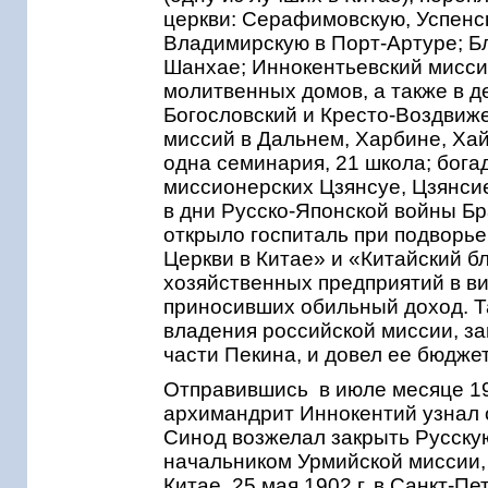
церкви: Серафимовскую, Успенск
Владимирскую в Порт-Артуре; Б
Шанхае; Иннокентьевский мисси
молитвенных домов, а также в 
Богословский и Кресто-Воздвиж
миссий в Дальнем, Харбине, Хай
одна семинария, 21 школа; богад
миссионерских Цзянсуе, Цзянсие
в дни Русско-Японской войны Бр
открыло госпиталь при подворь
Церкви в Китае» и «Китайский б
хозяйственных предприятий в ви
приносивших обильный доход. Т
владения российской миссии, з
части Пекина, и довел ее бюджет
Отправившись в июле месяце 190
архимандрит Иннокентий узнал
Синод возжелал закрыть Русску
начальником Урмийской миссии, 
Китае. 25 мая 1902 г. в Санкт-П