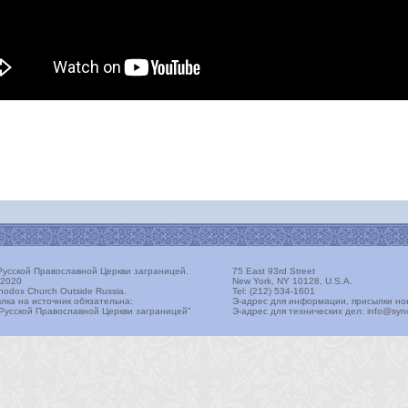
усской Православной Церкви заграницей.
75 East 93rd Street
 2020
New York, NY 10128, U.S.A.
thodox Church Outside Russia.
Tel: (212) 534-1601
лка на источник обязательна:
Э-адрес для информации, присылки но
Русской Православной Церкви заграницей"
Э-адрес для технических дел: info@sy