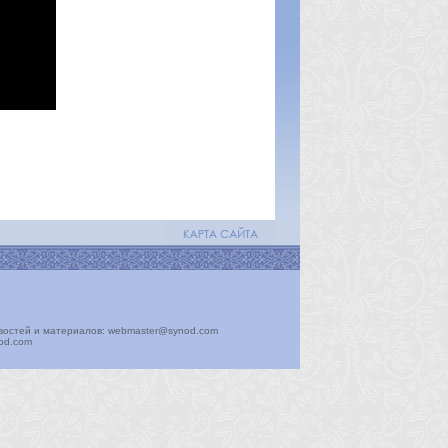
востей и материалов: webmaster@synod.com
nod.com