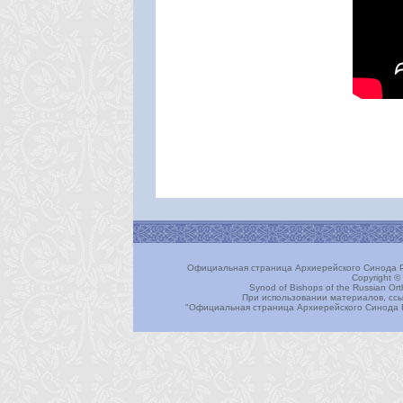
Официальная страница Архиерейского Синода Р
Copyright ©
Synod of Bishops of the Russian Or
При использовании материалов, ссы
"Официальная страница Архиерейского Синода 