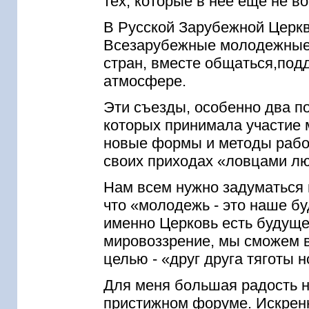
тех, которые в нее еще не в
В Русской Зарубежной Церкв
Всезарубежные молодежные 
стран, вместе общаться,подд
атмосфере.
Эти съезды, особенно два по
которых принимала участие
новые формы и методы работ
своих приходах «ловцами л
Нам всем нужно задуматься 
что «молодежь - это наше бу
именно Церковь есть будуще
мировоззрение, мы сможем в
целью - «друг друга тяготы н
Для меня большая радость н
пристижном форуме. Искрен