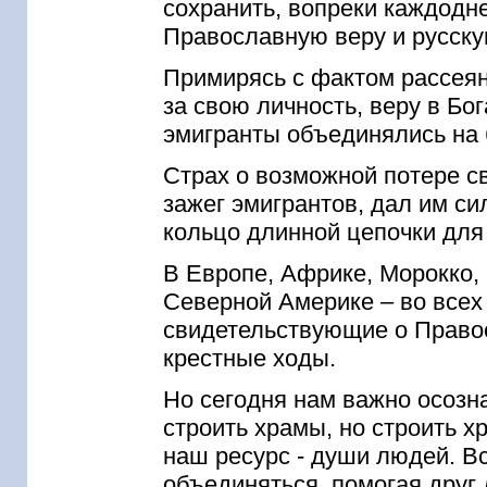
сохранить, вопреки каждодн
Православную веру и русску
Примирясь с фактом рассеян
за свою личность, веру в Бог
эмигранты объединялись на 
Страх о возможной потере св
зажег эмигрантов, дал им с
кольцо длинной цепочки для 
В Европе, Африке, Морокко, 
Северной Америке – во всех
свидетельствующие о Правос
крестные ходы.
Но сегодня нам важно осозна
строить храмы, но строить 
наш ресурс - души людей. В
объединяться, помогая друг д