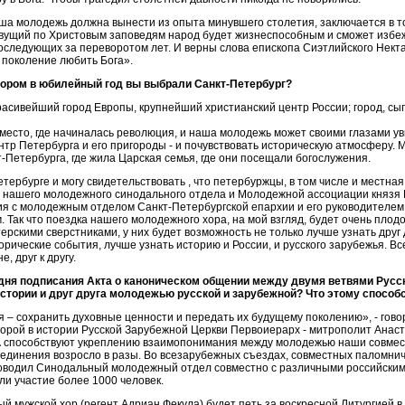
ша молодежь должна вынести из опыта минувшего столетия, заключается в то
живущий по Христовым заповедям народ будет жизнеспособным и сможет избе
оследующих за переворотом лет. И верны слова епископа Сиэтлийского Нект
 поколение любить Бога».
 хором в юбилейный год вы выбрали Санкт-Петербург?
красивейший город Европы, крупнейший христианский центр России; город, сы
 место, где начиналась революция, и наша молодежь может своими глазами у
ентр Петербурга и его пригороды - и почувствовать историческую атмосферу.
-Петербурга, где жила Царская семья, где они посещали богослужения.
етербурге и могу свидетельствовать , что петербуржцы, в том числе и местна
У нашего молодежного синодального отдела и Молодежной ассоциации князя
я с молодежным отделом Санкт-Петербургской епархии и его руководителе
 Так что поездка нашего молодежного хора, на мой взгляд, будет очень пло
ерскими сверстниками, у них будет возможность не только лучше узнать друг д
орические события, лучше узнать историю и России, и русского зарубежья. Все
е, друг к другу.
 дня подписания Акта о каноническом общении между двумя ветвями Русс
стории и друг друга молодежью русской и зарубежной? Что этому способ
я – сохранить духовные ценности и передать их будущему поколению», - говори
орой в истории Русской Зарубежной Церкви Первоиерарх - митрополит Анаста
 А способствуют укреплению взаимопонимания между молодежью наши совмес
оединения возросло в разы. Во всезарубежных съездах, совместных паломнич
оводил Синодальный молодежный отдел совместно с различными российским
и участие более 1000 человек.
й мужской хор (регент Адриан Фекула) будет петь за воскресной Литургией 