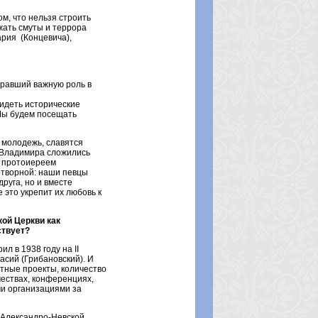
м, что нельзя строить
жать смуты и террора
ария (Концевича),
гравший важную роль в
видеть исторические
 Мы будем посещать
я молодежь, славятся
 Владимира сложились
м протоиереем
дотворной: наши певцы
руга, но и вместе
 это укрепит их любовь к
кой Церкви как
ствует?
л в 1938 году на II
сий (Грибановский). И
тные проекты, количество
ествах, конференциях,
и организациями за
в Александро-Невской