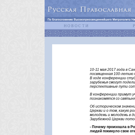
10-11 мая 2017 года в С
посвященная 100-летию п
В ходе конференции студ
зарубежья смогут подел
перспективные пути сот
В конференции примут уч
познакомятся со святын
Об историческом значени
Церкви и о том, какую р
молодежь и молодежь в д
Зарубежной Церкви по
- Почему произошла в Р
людей покинуло свое от