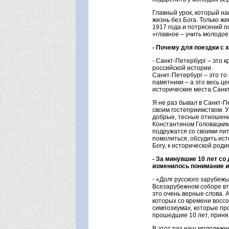
Главный урок, который на
жизнь без Бога. Только 
1917 года и потрясений п
«главное – учить молодое
- Почему для поездки с
- Санкт-Петербург – это 
российской истории.
Санкт-Петербург – это то
памятники – а это весь ц
исторические места Санкт
Я не раз бывал в Санкт-П
своим гостеприимством. 
добрые, тесные отношени
Константином Головацким.
подружатся со своими пит
помолиться, обсудить ист
Богу, к исторической родин
- За минувшие 10 лет со
изменилось понимание и
- «Долг русского зарубежь
Всезарубежном соборе вт
это очень верные слова.
которых со времени восс
симпозиумах, которые пр
прошедшие 10 лет, принял
В этот раз наш молодежны