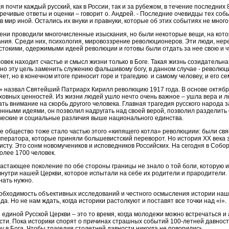
почти каждый русский, как в России, так и за рубежом, в течение последних 
речивые ответы и оценки – говорит о. Андрей. - Последние очевидцы тех соб
 мир иной. Остались их внуки и правнуки, которые об этих событиях не много
мени проводили многочисленные изыскания, но были некоторые вещи, на кото
ния. Среди них, психология, мировоззрение революционеров. Эти люди, нер
стокими, одержимыми идеей революции и готовы были отдать за нее свою и ч
овек находит счастье и смысл жизни только в Боге. Такая жизнь созидательна 
жно эту цель заменить служению фальшивому богу, в данном случае - революци
т, но в конечном итоге приносит горе и трагедию и самому человеу, и его сем
 назвал Святейший Патриарх Кирилл революцию 1917 года. В основе октябр
овных ценностей. Из жизни людей ушло нечто очень важное – ушла вера и лю
ь внимание на скорбь другого человека. Главная трагедия русского народа за
ными идеями, он позволил надругать над своей верой, позволил разделить
ические и социальные различия выше национального единства.
ое общество тоже стало частью этого «кипящего котла» революциии: были св
ператора, которые приняли большевистский переворот. Но история XX века 
сту. Это сонм новомучеников и исповедников Российских. На сегодня в Собо
олее 1700 человек.
астающее поколение по обе стороны границы не знало о той боли, которую и
внутри нашей Церкви, которое испытали на себе их родители и прародители. И
ать нужно.
еобходимость объективных исследований и честного осмысления истории на
ода. Но не нам ждать, когда историки растолкуют и поставят все точки над «i».
 единой Русской Церкви – это то время, когда молодежи можно встречаться и
сти. Пока историки спорят о причинах страшных событий 100-летней давнос
у в Бога. Чтобы трагедия столетней давности никогда не поворились.