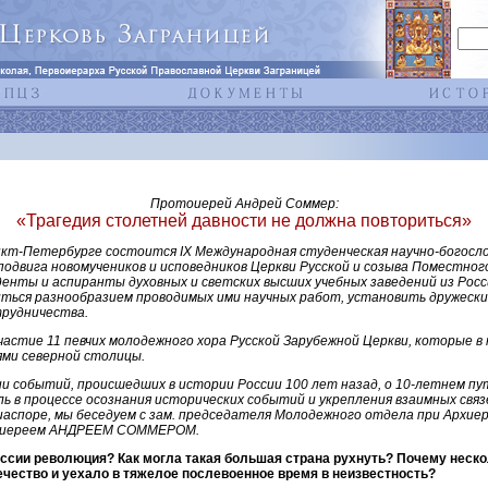
Протоиерей Андрей Соммер:
«Трагедия столетней давности не должна повториться»
анкт-Петербурге состоится IХ Международная студенческая научно-богосл
одвига новомучеников и исповедников Церкви Русской и созыва Поместного
енты и аспиранты духовных и светских высших учебных заведений из Росс
иться разнообразием проводимых ими научных работ, установить дружес
рудничества.
астие 11 певчих молодежного хора Русской Зарубежной Церкви, которые в
ями северной столицы.
и событий, происшедших в истории России 100 лет назад, о 10-летнем пу
оль в процессе осознания исторических событий и укрепления взаимных свя
иаспоре, мы беседуем с зам. председателя Молодежного отдела при Архие
тоиереем АНДРЕЕМ СОММЕРОМ.
оссии революция? Как могла такая большая страна рухнуть? Почему неск
ечество и уехало в тяжелое послевоенное время в неизвестность?