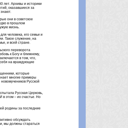
80 лет. Архивы и историки
ытий, оказавшиеся за
 знают.
рые они в советское
едко в прошлом
ужую жизнь.
для человека, его семьи и
и. Такое служение, на
ье, и всей стране.
ьского переворота
бовь к Богу и ближнему,
ключается в том, что,
 себя на враждующие
ященники, которые
знает многие примеры
р новомучеников Русской
спытала Русская Церковь,
 в этом – их счастье. Но
шей родины за последние
 активно обсуждать
ти, мы должны стараться