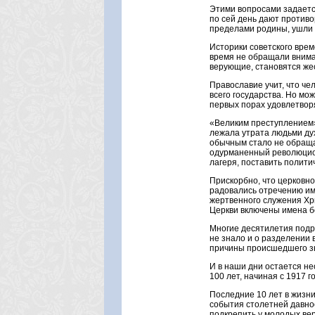
Этими вопросами задается 
по сей день дают противо
пределами родины, ушли в
Историки советского вре
время не обращали внима
верующие, становятся же
Православие учит, что чел
всего государства. Но мо
первых порах удовлетворяе
«Великим преступлением»
лежала утрата людьми дух
обычным стало не обращат
одурманенный революцион
лагеря, поставить полит
Прискорбно, что церковн
радовались отречению им
жертвенного служения Хри
Церкви включены имена б
Многие десятилетия подр
не знало и о разделении 
причины происшедшего зн
И в наши дни остается н
100 лет, начиная с 1917 г
Последние 10 лет в жизни
события столетней давно
подкрепить у молодых вер