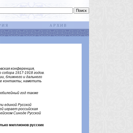
овская конференция,
 собора 1917-1918 годов.
ии, ближнего и дальнего
кие контакты, наметить
 юбилейный год также
ти единой Русской
зей играет российская
рейском Синоде Русской
олько миллионов русских