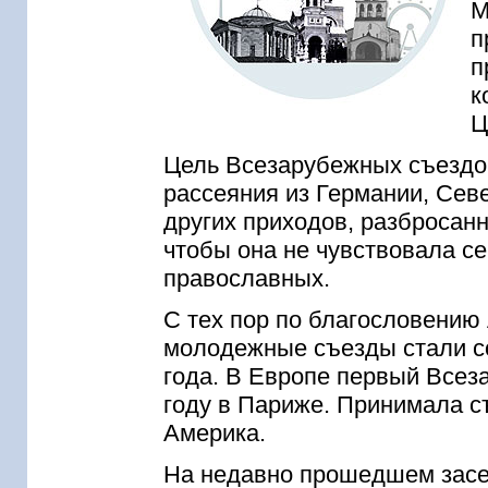
М
п
п
к
Ц
Цель Всезарубежных съездо
рассеяния из Германии, Сев
других приходов, разбросан
чтобы она не чувствовала се
православных.
С тех пор по благословени
молодежные съезды стали со
года. В Европе первый Всеза
году в Париже. Принимала 
Америка.
На недавно прошедшем засе