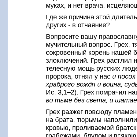
муках, и нет врача, исцеляю
Где же причина этой длител
других - в отчаяние?
Вопросите вашу православную
мучительный вопрос. Грех, тя
сокровенный корень нашей б
злоключений. Грех растлил 
телесную мощь русских людей
пророка, отнял у нас
и посох
храброго вождя и воина, суд
Ис. 3,1–2). Грех помрачил н
во тьме без света, и шатае
Грех разжег повсюду пламень
на брата, тюрьмы наполнили
кровью, проливаемой братск
грабежами, блудом и всякою