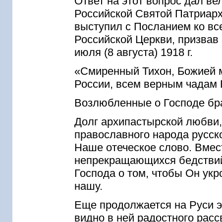
Ответ на этот вопрос дал ве
Российской Святой Патриарх 
выступил с Посланием ко в
Российской Церкви, призвав 
июля (8 августа) 1918 г.
«Смиренный Тихон, Божией 
России, всем верным чадам 
Возлюбленные о Господе бра
Долг архипастырской любви,
православного народа русско
Наше отеческое слово. Вмес
непрекращающихся бедствий
Господа о том, чтобы Он ук
нашу.
Еще продолжается на Руси э
видно в ней радостного расс