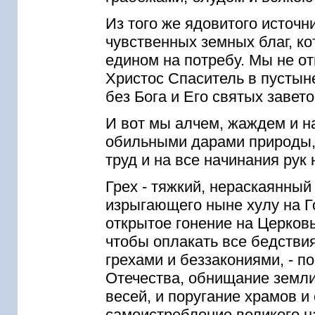
Из того же ядовитого источн
чувственных земных благ, к
едином на потребу. Мы не от
Христос Спаситель в пустыне
без Бога и Его святых завет
И вот мы алчем, жаждем и н
обильными дарами природы, 
труд и на все начинания рук
Грех - тяжкий, нераскаянный 
изрыгающего ныне хулу на Г
открытое гонение на Церковь
чтобы оплакать все бедств
грехами и беззакониями, - 
Отечества, обнищание земли,
весей, и поругание храмов и
самоистребление великого н