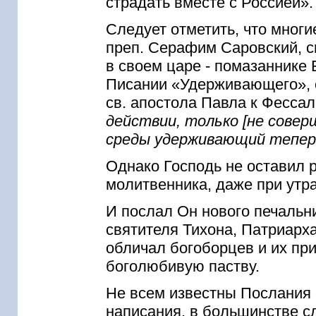
страдать вместе с Россией».
Следует отметить, что многи
преп. Серафим Саровский, св
в своем царе - помазаннике
Писании «Удерживающего», о
св. апостола Павла к Фесса
действии, только [не совер
среды удерживающий тепер
Однако Господь не оставил р
молитвенника, даже при утр
И послал Он нового печальни
святителя Тихона, Патриарх
обличал богоборцев и их пр
боголюбивую паству.
Не всем известны Послания 
написания, в большинстве с