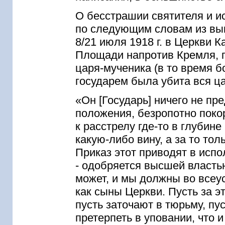
О бесстрашии святителя и и
по следующим словам из вы
8/21 июля 1918 г. в Церкви 
Площади напротив Кремля, п
царя-мученика (в то время 
государем была убита вся ца
«Он [Государь] ничего не п
положения, безропотно покор
к расстрелу где-то в глубин
какую-либо вину, а за то толь
Приказ этот приводят в испо
- одобряется высшей власть
может, и мы должны во всеу
как сыны Церкви. Пусть за 
пусть заточают в тюрьму, пу
претерпеть в уповании, что 