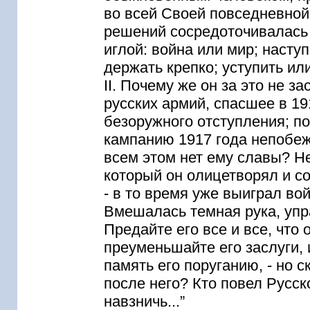
во всей Своей повседневной
решений сосредоточивалась 
иглой: война или мир; насту
держать крепко; уступить ил
II. Почему же он за это не 
русских армий, спасшее в 19
безоружного отступления; п
кампанию 1917 года непобежд
всем этом нет ему славы? Н
который он олицетворял и с
- в то время уже выиграл во
Вмешалась темная рука, уп
Предайте его все и все, что 
преуменьшайте его заслуги, 
память его поруганию, - но с
после него? Кто повел Русск
навзничь...”