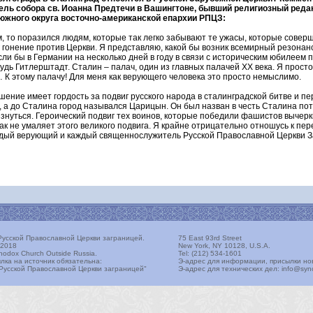
тель собора св. Иоанна Предтечи в Вашингтоне, бывший религиозный реда
южного округа восточно-американской епархии РПЦЗ:
м, то поразился людям, которые так легко забывают те ужасы, которые совер
иг гонение против Церкви. Я представляю, какой бы возник всемирный резонанс
сли бы в Германии на несколько дней в году в связи с историческим юбилеем
будь Гитлерштадт. Сталин – палач, один из главных палачей ХХ века. Я прост
… К этому палачу! Для меня как верующего человека это просто немыслимо.
шение имеет гордость за подвиг русского народа в сталинградской битве и п
а до Сталина город назывался Царицын. Он был назван в честь Сталина пот
знуться. Героический подвиг тех воинов, которые победили фашистов вычеркн
ак не умаляет этого великого подвига. Я крайне отрицательно отношусь к пе
аждый верующий и каждый священнослужитель Русской Православной Церкви З
усской Православной Церкви заграницей.
75 East 93rd Street
 2018
New York, NY 10128, U.S.A.
thodox Church Outside Russia.
Tel: (212) 534-1601
лка на источник обязательна:
Э-адрес для информации, присылки но
Русской Православной Церкви заграницей"
Э-адрес для технических дел: info@sy