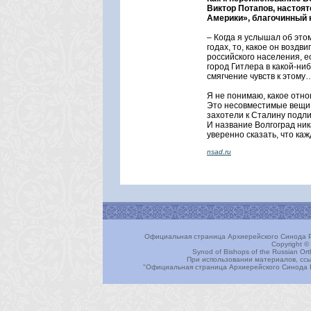
Виктор Потапов, настоя
Америки», благочинный 
– Когда я услышал об это
годах, то, какое он воздв
российского населения, е
город Гитлера в какой-ни
смягчение чувств к этому
Я не понимаю, какое отно
Это несовместимые вещи, 
захотели к Сталину подли
И название Волгоград ник
уверенно сказать, что к
nsad.ru
Официальная страница Архиерейского Синода Р
Copyright ©
Synod of Bishops of the Russian Or
При использовании материалов, ссы
"Официальная страница Архиерейского Синода 