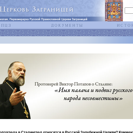
олгограда в Сталинград относятся в Русской Зарубежной Церкви? Коммен