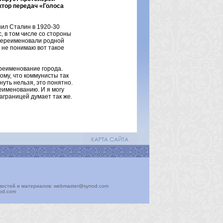
ктор передач «Голоса
шил Сталин в 1920-30
, в том числе со стороны
 переименовали родной
о не понимаю вот такое
ереименование города.
ому, что коммунисты так
уть нельзя, это понятно.
реименованию. И я могу
аграницей думает так же.
востей и материалов: webmaster@synod.com
nod.com