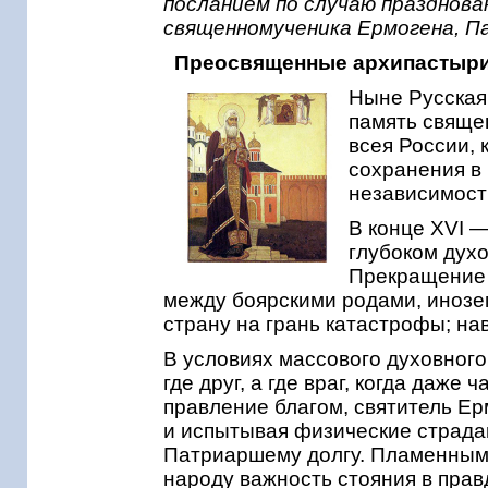
посланием по случаю празднова
священномученика Ермогена, Па
Преосвященные архипастыри,
Ныне Русская
память свяще
всея России, 
сохранения в
независимост
В конце XVI —
глубоком духо
Прекращение 
между боярскими родами, инозе
страну на грань катастрофы; на
В условиях массового духовного
где друг, а где враг, когда даже
правление благом, святитель Е
и испытывая физические страдан
Патриаршему долгу. Пламенным
народу важность стояния в прав