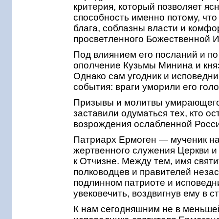
критерия, который позволяет яс
способность именно потому, что
блага, соблазны власти и комфо
просветленного Божественной И
Под влиянием его посланий и п
ополчение Кузьмы Минина и княз
Однако сам угодник и исповедни
события: враги уморили его гол
Призывы и молитвы умирающего
заставили одуматься тех, кто ос
возрождения ослабленной России
Патриарх Ермоген — мученик н
жертвенного служения Церкви и
к Отчизне. Между тем, имя свят
полководцев и правителей незас
подлинном патриоте и исповедн
увековечить, воздвигнув ему в 
К нам сегодняшним не в меньше