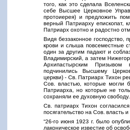
того, как это сделала Вселенс
себе Высшее Церковное Управ
протоиерея) и предложить пом
верный Патриарху епископат, к
Патриарх охотно и радостно от
Видя беззаконное господство, 
крови и слыша повсеместные ст
один за другим падают и собла
Владимирский, а затем Нижегор
Архипастырским Призывом п
подчинились Высшему Церков
церкви) - Св. Патриарх Тихон ре
Сов. властью, которые могли 
Патриарха, но которые не толь
сохраняли ее духовную свободу.
Св. патриарх Тихон согласился
посягательство на Сов. власть 
“26-го июня 1923 г. было опуб
лаконическое известие об осво