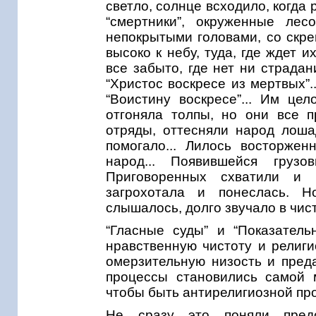
светло, солнце всходило, когда
“смертники”, окруженные лес
непокрытыми головами, со скре
высоко к небу, туда, где ждет 
все забыто, где нет ни страдан
“Христос воскресе из мертвых”.
“Воистину воскресе”... Им це
отгоняла толпы, но они все п
отряды, оттесняли народ лоша
помогало... Лилось восторже
народ... Появившейся груз
Приговоренных схватили и 
загрохотала и понеслась. Н
слышалось, долго звучало в чист
“Гласные суды” и “Показател
нравственную чистоту и религи
омерзительную низость и преда
процессы становились самой 
чтобы быть антирелигиозной пр
Не сразу это поняли предс