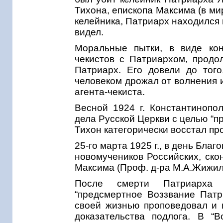
Тихона, епископа Максима (в ми
келейника, Патриарх находился в
видел.
Моральные пытки, в виде кон
чекистов с Патриархом, продол
Патриарх. Его довели до тог
человеком дрожал от волнения 
агента-чекиста.
Весной 1924 г. Константинопо
дела Русской Церкви с целью “пр
Тихон категорически восстал про
25-го марта 1925 г., в день Бла
новомучеников Российских, ско
Максима (Проф. д-ра М.А.Жижил
После смерти Патриарха 
“предсмертное Воззвание Патр
своей жизнью проповедовал и 
доказательства подлога. В “