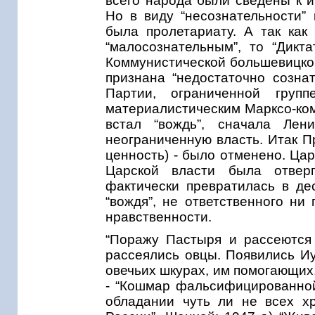
всего народа были сведены к и
Но в виду “несознательности” 
была пролетариату. А так как
“малосознательным”, то “Дикт
Коммунистической большевицкой 
признана “недостаточно сознат
Партии, ограниченной груп
материалистическим Марксо-ком
встал “вождь”, сначала Ле
неограниченную власть. Итак П
ценность) - было отменено. Ца
Царской власти была отверг
фактически превратилась в де
“вождя”, не ответственного ни
нравственности.
“Поражу Пастыря и рассеются
рассеялись овцы. Появились Иу
овечьих шкурах, им помогающих.
- “Кошмар фальсифицированной
обладании чуть ли не всех хр