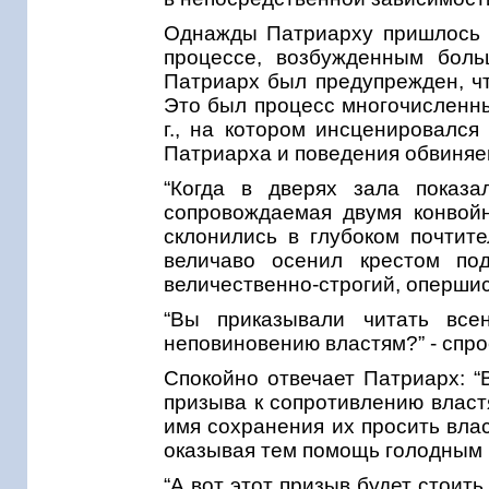
Однажды Патриарху пришлось ли
процессе, возбужденным боль
Патриарх был предупрежден, чт
Это был процесс многочисленны
г., на котором инсценировался
Патриарха и поведения обвиняе
“Когда в дверях зала показа
сопровождаемая двумя конвойн
склонились в глубоком почтит
величаво осенил крестом под
величественно-строгий, опершис
“Вы приказывали читать все
неповиновению властям?” - спр
Спокойно отвечает Патриарх: “
призыва к сопротивлению власт
имя сохранения их просить влас
оказывая тем помощь голодным б
“А вот этот призыв будет стоит