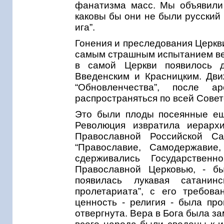
фанатизма масс. Мы объявили 
каковы бы они не были русский
ига”.
Гонения и преследования Церкв
самым страшным испытанием вер
в самой Церкви появилось д
Введенским и Красницким. Дви
“Обновленчества”, после 
распространяться по всей Совет
Это были плоды посеянные ещ
Революция извратила иерарх
Православной Российской Са
“Православие, Самодержавие
сдерживались Государствен
Православной Церковью, - б
появилась лукавая сатанинс
пролетариата”, с его требов
ценность - религия - была пр
отвергнута. Вера в Бога была з