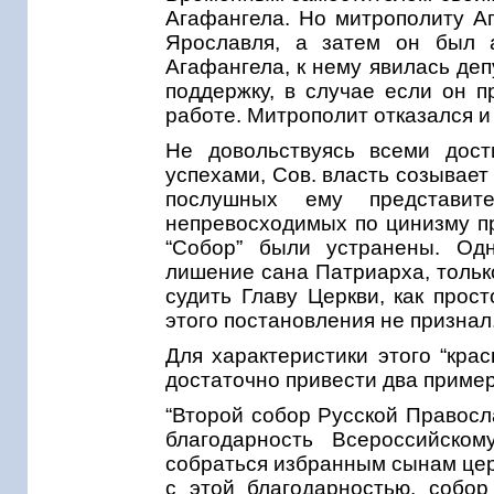
Агафангела. Но митрополиту Аг
Ярославля, а затем он был а
Агафангела, к нему явилась деп
поддержку, в случае если он п
работе. Митрополит отказался и
Не довольствуясь всеми дост
успехами, Сов. власть созывает
послушных ему представи
непревосходимых по цинизму пр
“Собор” были устранены. Одн
лишение сана Патриарха, тольк
судить Главу Церкви, как прос
этого постановления не признал
Для характеристики этого “кра
достаточно привести два приме
“Второй собор Русской Правосл
благодарность Всероссийско
собраться избранным сынам цер
с этой благодарностью, собо