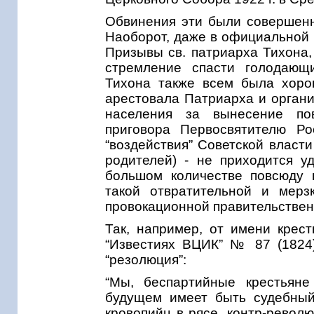
Обвинения эти были совершенн
Наоборот, даже в официальной 
Призывы св. патриарха Тихона,
стремление спасти голодающи
Тихона также всем была хоро
арестовала Патриарха и органи
населения за вынесение по
приговора Первосвятителю Ро
“воздействия” Советской власти
родителей) - не приходится уд
большом количестве повсюду 
такой отвратительной и мерз
провокационной правительствен
Так, например, от имени крест
“Известиях ВЦИК” № 87 (1824)
“резолюция”:
“Мы, беспартийные крестьяне
будущем имеет быть судебный
кровопийц в рясе, контр-револ