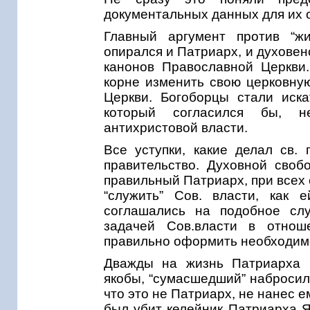
документальных данных для их 
Главный аргумент против “жи
опирался и Патриарх, и духовенс
канонов Православной Церкви.
корне изменить свою церковну
Церкви. Богоборцы стали искат
который согласился бы, н
антихристовой власти.
Все уступки, какие делал св. 
правительство. Духовной своб
правильный Патриарх, при всех с
“служить” Сов. власти, как 
соглашались на подобное слу
задачей Сов.власти в отнош
правильно оформить необходимо
Дважды на жизнь Патриарха 
якобы, “сумасшедший” набросил
что это не Патриарх, не нанес ем
был убит келейник Патриарха Я