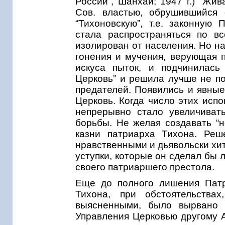
России”, Шанхай; 1947 г.) “Жи
Сов. властью, обрушившийся 
“Тихоновскую”, т.е. законную
стала распространяться по в
изолирован от населения. Но н
гонения и мучения, верующая п
искуса пыток, и подчинилась
Церковь” и решила лучше не по
предателей. Появились и явные
Церковь. Когда число этих исп
непрерывно стало увеличиват
борьбы. Не желая создавать “н
казни патриарха Тихона. Реш
нравственными и дьявольски хи
уступки, которые он сделал бы 
своего патриаршего престола.
Еще до полного лишения Патр
Тихона, при обстоятельств
выясненными, было вырвано 
Управления Церковью другому Ар