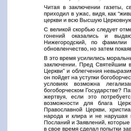
Читая в заключении газеты, 
приходил в ужас, видя, как “жи
церкви и всю Высшую Церковную
С великой скорбью следует отм
гонений оказались и выдаю
Нижегородский, по фамилии 
обновленчество, но затем покая
В это время усилились моральн
заключении. Пред Святейшим в
Церкви” и облегчения невырази
он пойдет на уступки богоборчес
условиях возможна легализ
богоборческом Государстве? Па
жертвуя, если это потребует
возможности для блага Цер
Православной Церкви, христи
народа и клира и не нарушая 
Посланий и Заявлений, которые 
в свое время сделал попытки за