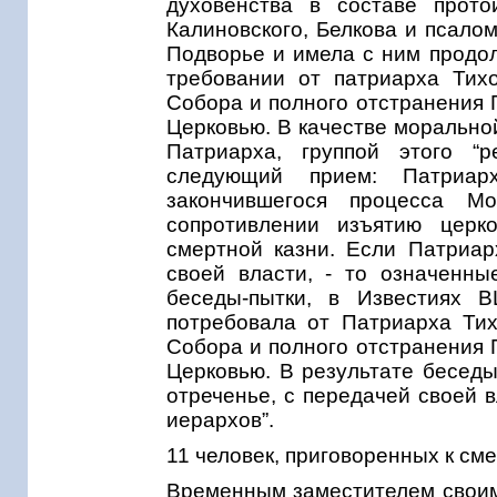
духовенства в составе прото
Калиновского, Белкова и псало
Подворье и имела с ним продо
требовании от патриарха Тих
Собора и полного отстранения 
Церковью. В качестве морально
Патриарха, группой этого “р
следующий прием: Патриар
закончившегося процесса М
сопротивлении изъятию церко
смертной казни. Если Патриар
своей власти, - то означенн
беседы-пытки, в Известиях В
потребовала от Патриарха Ти
Собора и полного отстранения 
Церковью. В результате беседы
отреченье, с передачей своей 
иерархов”.
11 человек, приговоренных к сме
Временным заместителем своим