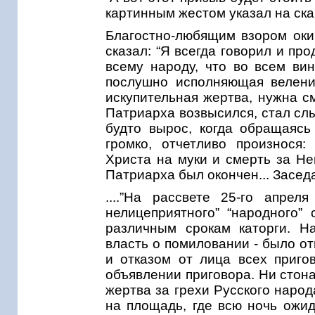
картинным жестом указал на ск
Благостно-любящим взором оки
сказал: “Я всегда говорил и про
всему народу, что во всем ви
послушно исполняющая велени
искупительная жертва, нужна с
Патриарха возвысился, стал слы
будто вырос, когда обращаясь
громко, отчетливо произнося
Христа на муки и смерть за Не
Патриарха был окончен... Заседа
....”На рассвете 25-го апрел
нелицеприятного” “народного” 
различным срокам каторги. Н
власть о помиловании - было от
и отказом от лица всех пригов
объявлении приговора. Ни стона
жертва за грехи Русского народ
на площадь, где всю ночь ожид