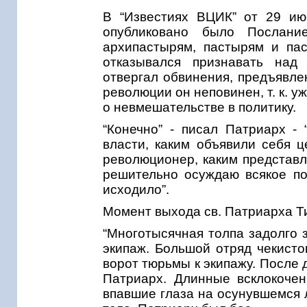
В “Известиях ВЦИК” от 29 июн
опубликовано было Послани
архипастырям, пастырям и па
отказывался признавать над
отвергал обвинения, предъявле
революции он неповинен, т. к. у
о невмешательстве в политику.
“Конечно” - писал Патриарх - 
власти, каким объявили себя ц
революционер, каким представля
решительно осуждаю всякое пос
исходило”.
Момент выхода св. Патриарха Т
“Многотысячная толпа задолго 
экипаж. Большой отряд чекисто
ворот тюрьмы к экипажу. После 
Патриарх. Длинные всклокочен
впавшие глаза на осунувшемся л