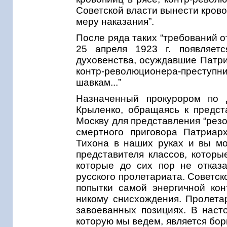
Советской власти вынести кров
меру наказания”.
После ряда таких “требований от
25 апреля 1923 г. появляет
духовенства, осуждавшие Патриа
контр-революционера-преступ
шавкам...”
Назначенный прокурором по 
Крыленко, обращаясь к предст
Москву для представления “рез
смертного приговора Патриарх
Тихона в наших руках и вы м
представителя классов, которы
которые до сих пор не отказ
русского пролетариата. Советск
попытки самой энергичной кон
никому снисхождения. Пролета
завоеванных позициях. В наст
которую мы ведем, является бор