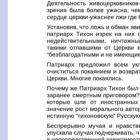
Деятельность живоцерковников
зрения была более ужасна, че
сердце церкви-ужаснее лжи где 
Установив, что ложь и обман яв
патриарх Тихон изрек на них 
недействительными, ничтожн
такими отпавшими от Церкви 
“безблагодатными и не имеющим
Патриарх предложил всем ук
очиститься покаянием и возвра
Церкви. Многие покаялись.
Почему же Патриарх Тихон был 
заранее смертным приговором? 
которые шли от иностранных
значение рост морального авто
истинную “тихоновскую” Русску
Беспрерывно мучая и нравств
упускала случая подчеркивать, 
в непосредственной зависимост