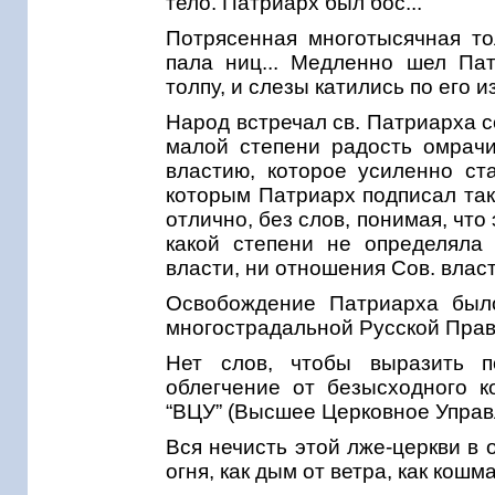
тело. Патриарх был бос...
Потрясенная многотысячная тол
пала ниц... Медленно шел Пат
толпу, и слезы катились по его и
Народ встречал св. Патриарха 
малой степени радость омрачи
властию, которое усиленно ст
которым Патриарх подписал таку
отлично, без слов, понимая, что
какой степени не определяла
власти, ни отношения Сов. власт
Освобождение Патриарха был
многострадальной Русской Прав
Нет слов, чтобы выразить п
облегчение от безысходного к
“ВЦУ” (Высшее Церковное Управ
Вся нечисть этой лже-церкви в 
огня, как дым от ветра, как кош