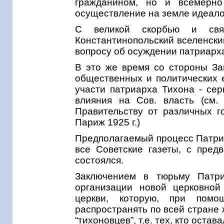
гражданином, но и всемерно
осуществление на земле идеало
С великой скорбью и свят
Константинопольский вселенски
вопросу об осуждении патриарха
В это же время со стороны За
общественных и политических е
участи патриарха Тихона - сер
влияния на Сов. власть (см.
Правительству от различных го
Париж 1925 г.)
Предполагаемый процесс Патриар
все Советские газеты, с пред
состоялся.
Заключением в тюрьму Патри
организации новой церковной 
церкви, которую, при помо
распространять по всей стране 
“тихоновцев”, т.е. тех, кто оста