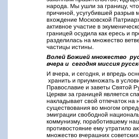
народа. Мы ушли за границу, чт
причиной, усугубившей разрыв 
вхождение Московской Патриархи
активное участие в экуменическ
границей осудила как ересь и п
разделилась на множество ветве
частицы истины.
Волей Божией множество рус
вчера и сегодня миссия русс
И вчера, и сегодня, и впредь о
хранить и приумножать в услов
Православие и заветы Святой Р
Церкви за границей является сп
накладывает свой отпечаток на 
существования во многом опред
эмиграции свободной национал
коммунизму, поработившему наш
противостояние ему утратило ак
множество вчерашних советских