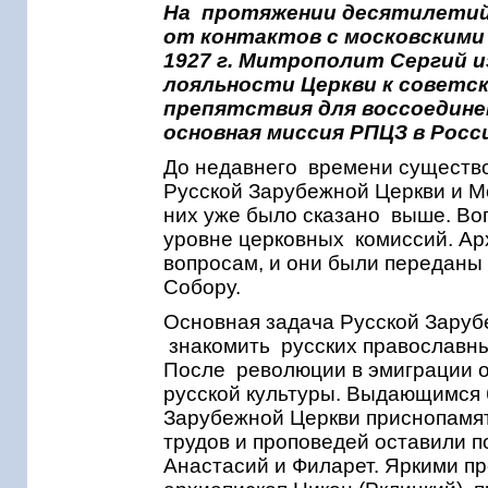
На протяжении десятилетий 
от контактов с московскими 
1927 г. Митрополит Сергий 
лояльности Церкви к советс
препятствия для воссоединен
основная миссия РПЦЗ в Росс
До недавнего времени существо
Русской Зарубежной Церкви и М
них уже было сказано выше. Во
уровне церковных комиссий. Ар
вопросам, и они были переданы
Собору.
Основная задача Русской Заруб
знакомить русских православны
После революции в эмиграции о
русской культуры. Выдающимся 
Зарубежной Церкви приснопамят
трудов и проповедей оставили п
Анастасий и Филарет. Яркими п