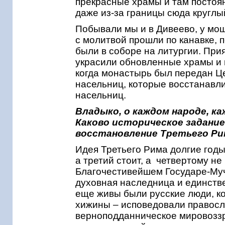
прекрасные храмы и там постоян
даже из-за границы сюда кругл
Побывали мы и в Дивеево, у мо
с молитвой прошли по канавке,
были в соборе на литургии. При
украсили обновленные храмы и н
когда монастырь был передан Це
насельниц, которые восстанавли
насельниц.
Владыко, о каждом народе, 
Каково историческое задание
восстановление Третьего Ри
Идея Третьего Рима долгие годы
а третий стоит, а четвертому н
Благочестивейшем Государе-Муче
духовная наследница и единств
еще живы были русские люди, ко
хижины – исповедовали правосл
верноподданническое мировоззр