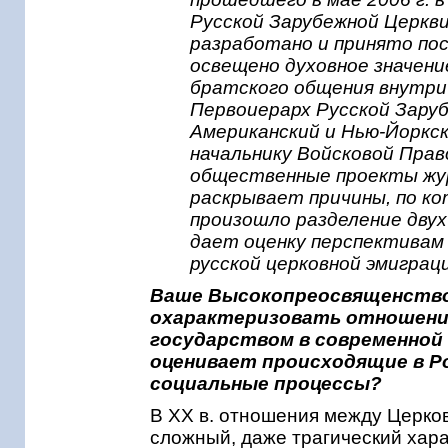
Русской Зарубежной Церкви
разработано и принято пос
освещено духовное значен
братского общения внутри 
Первоиерарх Русской Зару
Американский и Нью-Йоркск
начальнику Войсковой Пра
общественные проекты жу
раскрывает причины, по к
произошло разделение двух
дает оценку перспективам
русской церковной эмиграц
Ваше Высокопреосвященство,
охарактеризовать отношения
государством в современной 
оценивает происходящие в Ро
социальные процессы?
В XX в. отношения между Церков
сложный, даже трагический хар