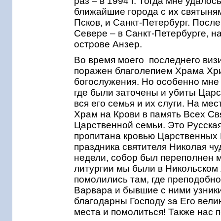
раз – в 1994 г. Тогда мне удало
ближайшие города с их святыням
Псков, и Санкт-Петербург. После
Севере – в Санкт-Петербурге, н
острове Анзер.
Во время моего последнего виз
поражен благолепием Храма Хри
богослужения. Но особенно мне
где были заточены и убиты Царс
вся его семья и их слуги. На м
Храм на Крови в память Всех Св
Царственной семьи. Это Русская
пропитана кровью Царственных 
праздника святителя Николая чу
недели, собор был переполнен м
литургии мы были в Никольском 
помолились там, где преподобн
Варвара и бывшие с ними узник
благодарны Господу за Его вели
места и помолиться! Также нас п