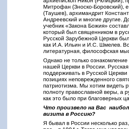
архиепископ Никон (Рклицкий), 
Митрофан (Зноско-Боровский), е
(Таушев), архимандрит Констант
Андреевский и многие другие. Д
учебник «Закона Божия» соста
который был священником в русс
Русской Зарубежной Церкви был
как И.А. Ильин и И.С. Шмелев. В
литературная, философская мы
Однако не только ознакомление
нашей Церкви в России. Русска
поддерживать в Русской Церкви 
позициях неповрежденного свят
патриотизма. Мы хотим видеть 
полноту православной веры, а р
как это было при благоверных ц
Что произвело на Вас наибо
визита в Россию?
Я бывал в России несколько ра