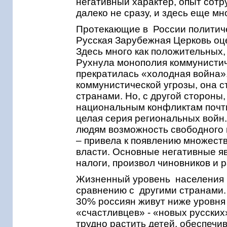
негативный характер, опыт сотр
далеко не сразу, и здесь еще мн
Протекающие в России политич
Русская Зарубежная Церковь оц
Здесь много как положительных,
Рухнула монополия коммунистич
прекратилась «холодная война»
коммунистической угрозы, она 
странами. Но, с другой стороны,
национальным конфликтам почти
целая серия региональных войн.
людям возможность свободного в
– привела к появлению множеств
власти. Основные негативные яв
налоги, произвол чиновников и 
Жизненный уровень населения и
сравнению с другими странами
30% россиян живут ниже уровня 
«счастливцев» - «новых русских»
трудно растить детей, обеспеч