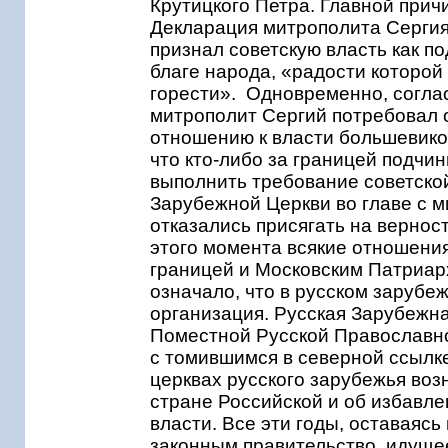
Крутицкого Петра. Главной прич
Декларация митрополита Сергия 
признал советскую власть как п
благе народа, «радости которой
горести». Одновременно, согла
митрополит Сергий потребовал о
отношению к власти большевико
что кто-либо за границей подчин
выполнить требование советской
Зарубежной Церкви во главе с 
отказались присягать на вернос
этого момента всякие отношени
границей и Московским Патриар
означало, что в русском зарубе
организация. Русская Зарубежна
Поместной Русской Православно
с томившимся в северной ссылк
церквах русского зарубежья воз
стране Российской и об избавле
власти. Все эти годы, оставаяс
законным правительство, идуще