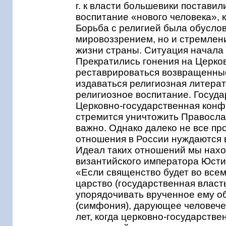
г. к власти большевики постави
воспитание «нового человека», 
Борьба с религией была обуслов
мировоззрением, но и стремлени
жизни страны. Ситуация начала м
Прекратились гонения на Церков
реставрироваться возвращенны
издаваться религиозная литера
религиозное воспитание. Госуда
Церковно-государственная конф
стремится уничтожить Православ
важно. Однако далеко не все п
отношения в России нуждаются 
Идеал таких отношений мы нахо
византийского императора Юстин
«Если священство будет во всем
царство (государственная влас
упорядочивать врученное ему об
(симфония), дарующее человече
лет, когда церковно-государств