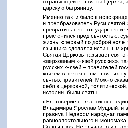
охраняющей ее святой Церкви, 
царскую багряницу.
Именно так и было в новокреще
и преобразователь Руси святой
превратить свое государство из 
преклонился пред святостью, су
жизнь, «первый по доброй воле 
язычника сделался истинным хр
Святая Церковь называет свято
«верховным князей русских», та
русских князей – правителей гос
князем в целом сонме святых ру
святых правителей. Можно сказат
себя в церковной, политической,
истории, были святы
«Благоверие с властию» соедини
Владимира Ярослав Мудрый, и в
правнук. Недаром народная пам
равноапостольного и Мономаха 
Солнышко». Не случайно и ста