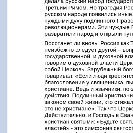
делала русский народ государс
Третьим Римом. Но трагедия Росси
русском народе появились иные
чуждыми духу подлинного Право
революционерами. Эти чуждые 
развратили народ и открыли пу
Восстанет ли вновь Россия как 
неизбежно следует другой – воп
государственной и духовной вл
говорим о духовной власти Церк
собой Церковь. Зарубежный бог
говаривал: «Если люди крестятся
благословение у священника, пью
христиане. Ведь и язычники, п
действия. Подлинный христианин
законом своей жизни, кто стяжа
это не христиане». Так что Цер
Действительно, и Господь в Ева
христиан святыми: «Будьте святы
властей» - это симфония святос