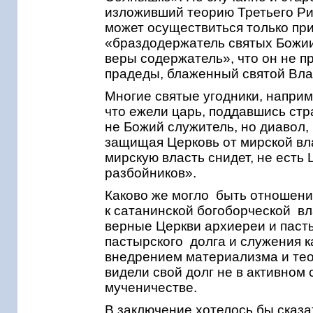
изложивший теорию Третьего Рим
может осуществиться только при
«браздодержатель святых Божи
веры содержатель», что он не п
прадеды, блаженный святой Вла
Многие святые угодники, напри
что ежели царь, поддавшись стр
не Божий служитель, но диавол,
защищая Церковь от мирской вл
мирскую власть снидет, не есть 
разбойников».
Каково же могло быть отношени
к сатанинской богоборческой вл
верные Церкви архиереи и пас
пастырского долга и служения 
внедрением материализма и тео
видели свой долг не в активном
мученичестве.
В заключение хотелось бы сказат