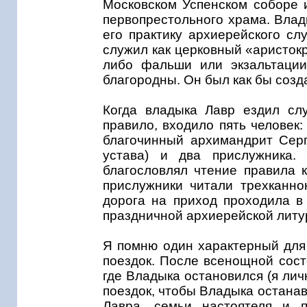
Московском Успенском соборе и
первопрестольного храма. Влад
его практику архиерейского сл
служил как церковный «аристокр
либо фальши или экзальтации
благородны. Он был как бы созд
Когда владыка Лавр ездил слу
правило, входило пять человек:
благочинный архимандрит Серг
устава) и два прислужника.
благословлял чтение правила 
прислужники читали трехканнон
дорога на приход проходила в
праздничной архиерейской литу
Я помню один характерный для 
поездок. После всенощной сост
где Владыка остановился (я ли
поездок, чтобы Владыка останав
Лавра, семьи настоятеля и п