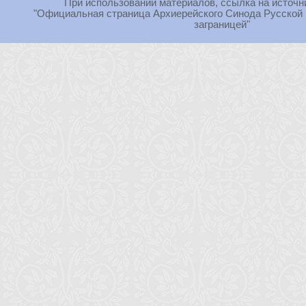
При использовании материалов, ссылка на источн
"Официальная страница Архиерейского Синода Русской
заграницей"