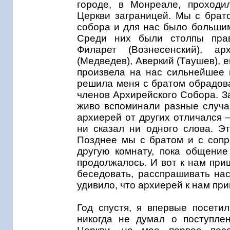
городе, в Монреале, проходи
Церкви заграницей. Мы с брат
собора и для нас было больши
Среди них были столпы право
Филарет (Вознесенский), ар
(Медведев), Аверкий (Таушев), е
произвела на нас сильнейшее 
решила меня с братом обрадова
членов Архирейского Собора. З
живо вспоминали разные случа
архиерей от других отличался –
ни сказал ни одного слова. Э
Позднее мы с братом и с соп
другую комнату, пока общени
продолжалось. И вот к нам при
беседовать, расспрашивать нас
удивило, что архиерей к нам пр
Год спустя, я впервые посети
никогда не думал о поступле