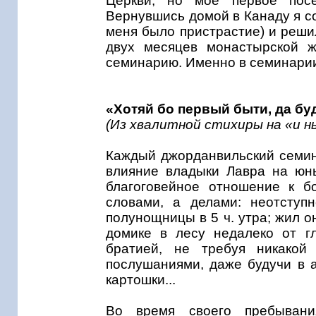
Церкви, но мое первое пос
Вернувшись домой в Канаду я со
меня было пристрастие) и реши
двух месяцев монастырской ж
семинарию. Именно в семинарии
«Хотяй бо первый быти, да бу
(Из хвалитной стихиры на «и н
Каждый джорданвильский семин
влияние владыки Лавра на юные
благоговейное отношение к б
словами, а делами: неотступ
полунощницы в 5 ч. утра; жил о
домике в лесу недалеко от гл
братией, не требуя никакой
послушаниями, даже будучи в 
картошки...
Во время своего пребывани