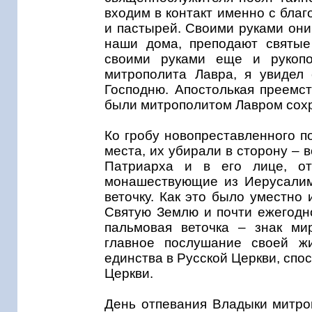
входим в контакт именно с бл
и пастырей. Своими руками они
наши дома, преподают святые
своими руками еще и рукопол
митрополита Лавра, я увидел
Господню. Апостолькая преемст
были митрополитом Лавром сохр
Ко гробу новопреставленного п
места, их убирали в сторону – 
Патриарха и в его лице, о
монашествующие из Иерусалим
веточку. Как это было уместно
Святую Землю и почти ежегодно
пальмовая веточка – знак ми
главное послушание своей ж
единства в Русской Церкви, сп
Церкви.
День отпевания Владыки митроп