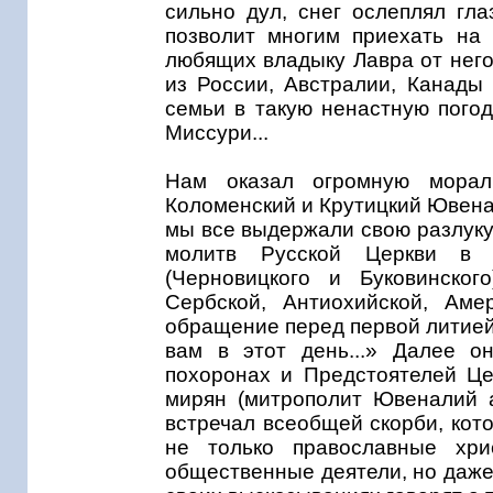
сильно дул, снег ослеплял гла
позволит многим приехать на 
любящих владыку Лавра от него
из России, Австралии, Канады
семьи в такую ненастную погод
Миссури...
Нам оказал огромную морал
Коломенский и Крутицкий Ювенал
мы все выдержали свою разлуку
молитв Русской Церкви в
(Черновицкого и Буковинско
Сербской, Антиохийской, Аме
обращение перед первой литией
вам в этот день...» Далее о
похоронах и Предстоятелей Це
мирян (митрополит Ювеналий а
встречал всеобщей скорби, кото
не только православные хрис
общественные деятели, но даже 