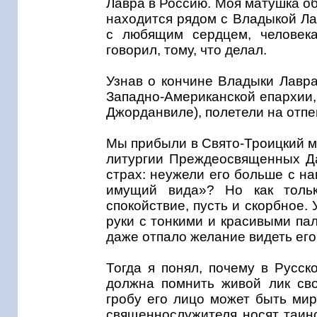
Лавра в Россию. Моя матушка обр
находится рядом с Владыкой Ла
с любящим сердцем, человека
говорил, тому, что делал.
Узнав о кончине Владыки Лавра
Западно-Американской епархии,
Джорданвиле), полетели на отп
Мы прибыли в Свято-Троицкий м
литургии Преждеосвященных Да
страх: неужели его больше с на
имущий вида»? Но как тольк
спокойствие, пусть и скорбное
руки с тонкими и красивыми пал
даже отпало желание видеть его
Тогда я понял, почему в Русск
должна помнить живой лик сво
гробу его лицо может быть мир
священнослужителя носят таин