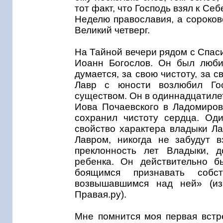
тот факт, что Господь взял к Се
Неделю православия, а сороков
Великий четверг.
На Тайной вечери рядом с Спас
Иоанн Богослов. Он был люби
думается, за свою чистоту, за
Лавр с юности возлюбил Го
существом. Он в одиннадцатиле
Иова Почаевского в Ладомиров
сохранил чистоту сердца. Од
свойство характера владыки Ла
Лавром, никогда не забудут в
преклонность лет Владыки, д
ребенка. Он действительно б
боящимся признавать соб
возвышавшимся над ней» (из
Правая.ру).
Мне помнится моя первая встр