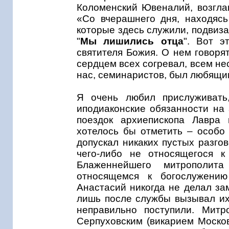
Коломенский Ювеналий, возгла
«Со вчерашнего дня, находясь
которые здесь служили, подвиза
"
Мы лишились отца
". Вот э
святителя Божия. О нем говоря
сердцем всех согревал, всем нес
нас, семинаристов, был любящи
Я очень любил прислуживать
иподиаконские обязанности на
поездок архиепископа Лавра 
хотелось бы отметить – особо
допускал никаких пустых разго
чего-либо не относящегося к
Блаженнейшего митрополита
относящемся к богослужению
Анастасий никогда не делал за
лишь после службы вызывал их 
неправильно поступили. Митр
Серпуховским (викарием Москов