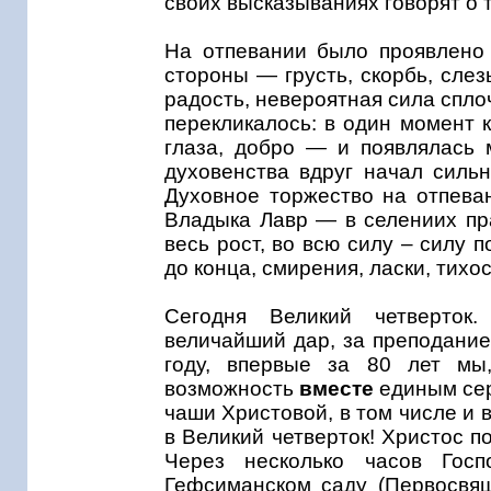
своих высказываниях говорят о т
На отпевании было проявлено 
стороны — грусть, скорбь, слез
радость, невероятная сила спло
перекликалось: в один момент к
глаза, добро — и появлялась 
духовенства вдруг начал сильн
Духовное торжество на отпеван
Владыка Лавр — в селениих пра
весь рост, во всю силу – силу 
до конца, смирения, ласки, тихо
Сегодня Великий четверток
величайший дар, за преподание
году, впервые за 80 лет мы
возможность
вместе
единым сер
чаши Христовой, в том числе и 
в Великий четверток! Христос п
Через несколько часов Гос
Гефсиманском саду (Первосвящ