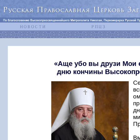
«Аще убо вы друзи Мои е
дню кончины Высокопр
Се
вс
ом
пр
д
м
Пр
Вм