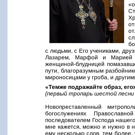
«
Ст
Х
от
о
сл
бо
с людьми, с Его учениками, друз
Лазарем, Марфой и Марией 
женщиной-блудницей помазавше
пути, благоразумным разбойни
мироносицами у гроба, и другим
«Темже подражайте образ, его
(первый тропарь шестой песни 
Новопреставленный митропо
богослужениях Православ
последователем Господа нашего
мне кажется, можно и нужно в 
ему несколько слов, тем более, 