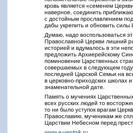
кровь является «семенем Церкв
наверное, соединить приближа
с достойным прославлением под
дабы укрепить и обновить силы 
Думаю, надо воспользоваться э
Православной Церкви лишний ра
историей и вдумалось в эти неп
предложить Архиерейскому Син
поминовение Царственных страс
совершаемых в следующем году; 
последней Царской Семьи на вс
в церковно-приходских школах 
знаменательной дате.
Память о мучениях Царственных
всех русских людей то восторже
то ни было уступок врагам Церкв
Православию, мученикам же спле
Царствии Небесном перед прес
www.e-vestnik.ru