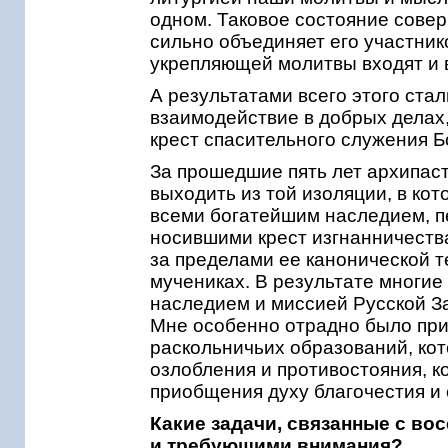
одном. Таковое состояние сове
сильно объединяет его участник
укрепляющей молитвы входят и 
А результатами всего этого ста
взаимодействие в добрых делах
крест спасительного служения Б
За прошедшие пять лет архипаст
выходить из той изоляции, в кот
всеми богатейшим наследием, 
носившими крест изгнанничеств
за пределами ее канонической т
мучениках. В результате многие
наследием и миссией Русской З
Мне особенно отрадно было при
раскольничьих образований, кот
озлобления и противостояния, к
приобщения духу благочестия и
Какие задачи, связанные с в
и требующими внимания?