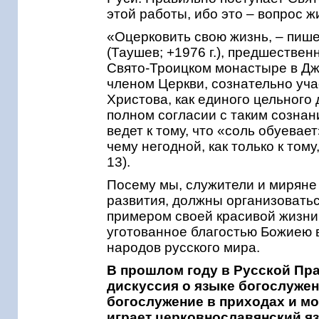
этой работы, ибо это – вопрос ж
«Оцерковить свою жизнь, – пиш
(Таушев; +1976 г.), предшествен
Свято-Троицком монастыре в Дж
членом Церкви, сознательно уча
Христова, как единого цельного 
полном согласии с таким сознан
ведет к тому, что «соль обуевает
чему негодной, как только к том
13).
Посему мы, служители и миряне 
развития, должны организоватьс
примером своей красивой жизни
уготованное благостью Божиею 
народов русского мира.
В прошлом году в Русской Пр
дискуссия о языке богослужен
богослужение в приходах и м
играет церковнославянский яз