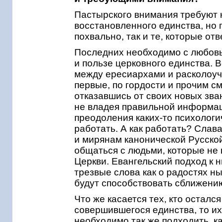
Пастырского внимания требуют к
восстановленного единства, но 
похвально, так и те, которые от
Последних необходимо с любовь
и пользе церковного единства. 
между ересиархами и расколоуч
первые, по гордости и прочим с
отказавшись от своих новых зван
не владея правильной информац
преодоления каких-то психологи
работать. А как работать? Слава
и мирянам канонической Русско
общаться с людьми, которые не
Церкви. Евангельский подход к н
трезвые слова как о радостях н
будут способствовать сближени
Что же касается тех, кто осталс
совершившегося единства, то их
необходимо так же подходить, ка