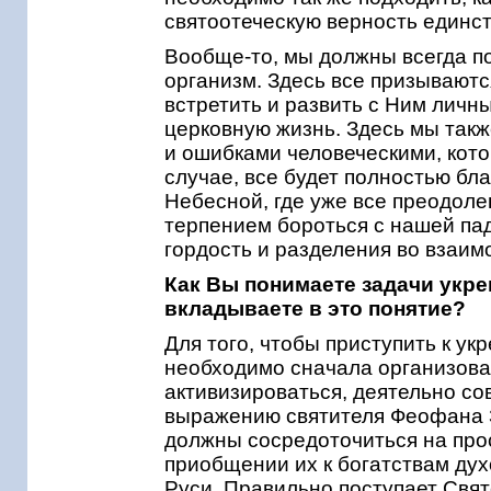
святоотеческую верность единст
Вообще-то, мы должны всегда по
организм. Здесь все призываютс
встретить и развить с Ним личн
церковную жизнь. Здесь мы такж
и ошибками человеческими, кото
случае, все будет полностью бл
Небесной, где уже все преодол
терпением бороться с нашей па
гордость и разделения во взаим
Как Вы понимаете задачи укре
вкладываете в это понятие?
Для того, чтобы приступить к у
необходимо сначала организоват
активизироваться, деятельно со
выражению святителя Феофана З
должны сосредоточиться на про
приобщении их к богатствам дух
Руси. Правильно поступает Свя