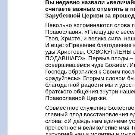
Вы недавно назвали «величай
считаете важным отметить в 
Зарубежной Церкви за прошед
Невольно вспоминаются слова п
Православия: «Плещуще с весел
Твоя, Христе, и велика сила
И еще: «Превелие благодеяни
уды Христовы, СОВОКУПЛЕНЫ во
ПОДАВШАГО». Первые плоды – эт
совершившемся чуде Божием. Инт
Господь обратился к Своим посл
«радуйтесь». Вторым словом бы
благодатной радости мы и удост
братского общения внутри наше
Православной Церкви.
Совместное служение Божествен
главный плод восстановления е
слова: «И даждь нам единеми у
пречестное и великолепие имя Т
литургией наши молитвы и мысл