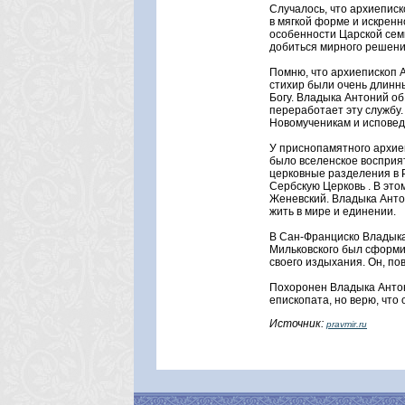
Случалось, что архиеписк
в мягкой форме и искренн
особенности Царской сем
добиться мирного решени
Помню, что архиепископ 
стихир были очень длинн
Богу. Владыка Антоний о
переработает эту службу
Новомученикам и исповед
У приснопамятного архие
было вселенское восприят
церковные разделения в 
Сербскую Церковь . В эт
Женевский. Владыка Анто
жить в мире и единении.
В Сан-Франциско Владыка 
Мильковского был сформи
своего издыхания. Он, пов
Похоронен Владыка Антони
епископата, но верю, что 
Источник:
pravmir.ru