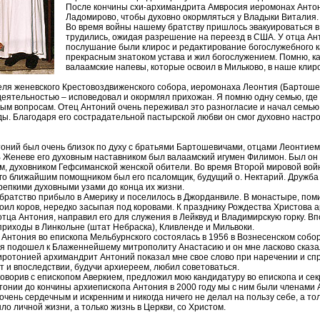
После кончины схи-архимандрита Амвросия иеромонах Антон
Ладомирово, чтобы духовно окормляться у Владыки Виталия.
Во время войны нашему братству пришлось эвакуироваться в
трудились, ожидая разрешение на переезд в США. У отца Ан
послушание были клирос и редактирование богослужебного 
прекрасным знатоком устава и жил богослужением. Помню, ка
валаамские напевы, которые освоил в Мильково, в наше клир
еля женевского Крестовоздвиженского собора, иеромонаха Леонтия (Бартошев
деятельностью – исповедовал и окормлял прихожан. Я помню одну семью, где
ным вопросам. Отец Антоний очень переживал это разногласие и начал семью
ы. Благодаря его сострадательной пастырской любви он смог духовно настро
оний был очень близок по духу с братьями Бартошевичами, отцами Леонтием
В Женеве его духовным наставником был валаамский игумен Филимон. Был он 
, духовником Гефсиманской женской обители. Во время Второй мировой во
го ближайшим помощником был его псаломщик, будущий о. Нектарий. Дружба 
репкими духовными узами до конца их жизни.
 братство прибыло в Америку и поселилось в Джорданвиле. В монастыре, пом
оил коров, нередко засыпая под коровами. К празднику Рождества Христова 
тца Антония, направил его для служения в Лейквуд и Владимирскую горку. Вп
риходы в Линкольне (штат Небраска), Кливленде и Мильвоки.
нтония во епископа Мельбурнского состоялась в 1956 в Вознесенском собор
 я подошел к Блаженнейшему митрополиту Анастасию и он мне ласково сказал
хиротонией архимандрит Антоний показал мне свое слово при наречении и сп
ет и впоследствии, будучи архиереем, любил советоваться.
оворив с епископом Аверкием, предложил мою кандидатуру во епископа и се
тонии до кончины архиепископа Антония в 2000 году мы с ним были членами 
очень сердечным и искренним и никогда ничего не делал на пользу себе, а тол
ло личной жизни, а только жизнь в Церкви, со Христом.