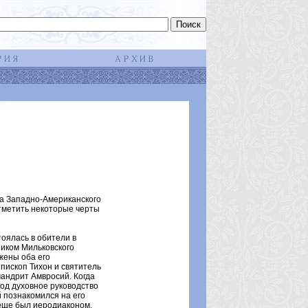
И
па Западно-Американского
тметить некоторые черты
оялась в обители в
иком Мильковского
жены оба его
пископ Тихон и святитель
мандрит Амвросий. Когда
од духовное руководство
 познакомился на его
 еще был иеродиаконом.