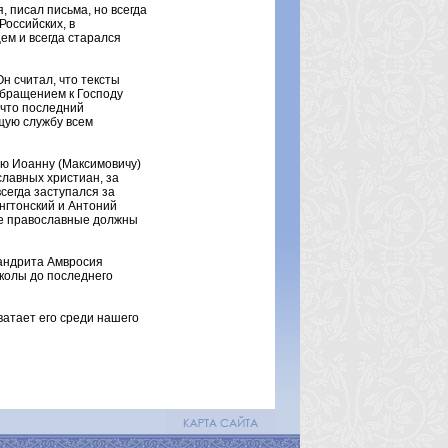
 писал письма, но всегда
Российских, в
ем и всегда старался
 считал, что тексты
обращением к Господу
 что последний
щую службу всем
ю Иоанну (Максимовичу)
славных христиан, за
сегда заступался за
нгтонский и Антоний
се православные должны
мандрита Амвросия
колы до последнего
ватает его среди нашего