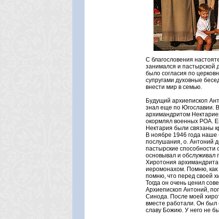
С благословения настоят
занимался и пастырской 
было согласия по церков
супругами духовные бесед
внести мир в семью.
Будущий архиепископ Ант
знал еще по Югославии. 
архимандритом Нектарием
окормлял военных РОА. Е
Нектария были связаны к
В ноябре 1946 года наше
послушания, о. Антоний д
пастырские способности о
основывал и обслуживал п
Хиротония архимандрита А
иеромонахом. Помню, как
помню, что перед своей 
Тогда он очень ценил сов
Архиепископ Антоний, пог
Синода. После моей хиро
вместе работали. Он был 
славу Божию. У него не бы