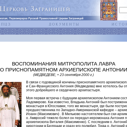
ВОСПОМИНАНИЯ МИТРОПОЛИТА ЛАВРА
О ПРИСНОПАМЯТНОМ АРХИЕПИСКОПЕ АНТОНИ
(МЕДВЕДЕВЕ; + 23 сентября 2000 г.)
В связи с годовщиной кончины приснопамятного архиеписко
и Сан-Францисского Антония (Медведева) мне хотелось бы о
этого добрейшего и сердечного архипастыря.
Моя первая встреча с будущим архиепископом Антонием сост
Ладомирово. Как известно, Владыка Антоний был постриженн
монастыря в Югославии, того же монастыря, где были постри
предшественника по Западно-Американской кафедре – архие
Иоанн (Максимович) . В Мильково настоятелем был схи-архи
о. Амвросий тяжело болел он передал иеромонаха Антония п
архиепископа Виталия (Максименко). С последним о. Антоний
хиротонии в Белграде и сразу его полюбил. Тогда о. Антоний