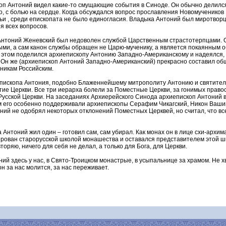
оп Антоний видел какие-то смущающие события в Синоде. Он обычно делился,
о, с болью на сердце. Когда обсуждался вопрос прославления Новомучеников 
ьи , среди епископата не было единогласия. Владыка Антоний был миротворц
я всех вопросов.
Антоний Женевский был недоволен службой Царственным страстотерпцами. Он
ыми, а сам канон службы обращен не Царю-мученику, а является покаянным 
б этом поделился архиепископу Антонию Западно-Американскому и надеялся,
. Он же (архиепископ Антоний Западно-Американский) прекрасно составил об
никам Российским.
пископа Антония, подобно Блаженнейшему митрополиту Антонию и святител
ие Церкви. Все три иерарха болели за Поместные Церкви, за гонимых право
Русской Церкви. На заседаниях Архиерейского Синода архиепископ Антоний в
ом его особенно поддерживали архиепископы Серафим Чикагский, Никон Ваши
ний не одобрял некоторых отклонений Поместных Церквей, но считал, что в
Антоний жил один – готовил сам, сам убирал. Как монах он в лице схи-архи
рован старорусской школой монашества и оставался представителем этой ш
торяю, ничего для себя не делал, а только для Бога, для Церкви.
й здесь у нас, в Свято-Троицком монастрые, в усыпальнице за храмом. Не х
он за нас молится, за нас переживает.