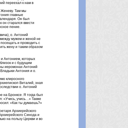
ий переехал к нам в
 Женеву. Там мы
тония главные
календаря. Он был
к он старался ввести
осное пение.
ича), о. Антоний
 между мужем и женой не
 посещать и проводить с
ить жену и таким образом
 и Антонием, которых
близок и с будущим
йны иеромонах Антоний
Владыки Антония и о.
имо клиросного
архиепископ Виталий, зная
оследствии о. Антоний
е на Бронксе. Я тогда был
: «Учись, учись…» Также
росил: «Как ты думаешь?»
кретаря Архиерейского
Архиерейского Синода и
ько на пользу Церкви и во