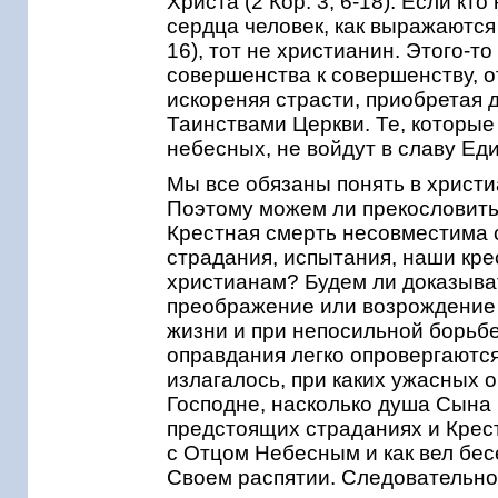
Христа (2 Кор. 3, 6-18). Если кт
сердца человек, как выражаются св
16), тот не христианин. Этого-т
совершенства к совершенству, о
искореняя страсти, приобретая 
Таинствами Церкви. Те, которые
небесных, не войдут в славу Е
Мы все обязаны понять в христиа
Поэтому можем ли прекословить Х
Крестная смерть несовместима 
страдания, испытания, наши кр
христианам? Будем ли доказыва
преображение или возрождение
жизни и при непосильной борьб
оправдания легко опровергаются
излагалось, при каких ужасных
Господне, насколько душа Сына
предстоящих страданиях и Крес
с Отцом Небесным и как вел бес
Своем распятии. Следовательно