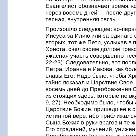
Евангелист обозначает время, к
через восемь дней — после друг
тесная, внутренняя связь.
Произошло следующее: во-первы
Иисуса за Илию или за единаго 
вторых, тот же Петр, услыхав в
Христа, счел своим долгом прек
ужасная участь совершенно нес
22-23). Следовательно, вот посл
Петра, Иоанна и Иакова, как бо
славы Его. Надо было, чтобы Хр
тайно показал и Царствие Свое.
восемь дней до Преображения Св
из стоящих здесь, которые не вк
9, 27). Необходимо было, чтобы
Царствие Божие, пришедшее в с
истинной вере, ибо приближалс
Сына Божия в руки врагов и те 
Его страданий, мучений, унижен
Преображения Господня, и в это