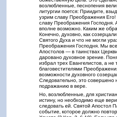
возлюбленные, песнопения вели
литургии поется: Приидите, взыд
узрим славу Преображения Его! 
славу Преображения Господня. А
вполне возможно. Каким же обр
Конечно, духовно, как созерцал
Святого Духа и что не могли ур
Преображения Господня. Мы все
Апостолов — в таинствах Церкви
даровано духовное зрение. Поня
избрал трех Евангелистов, а не
благовестителями Преображения
возможности духовного созерцан
Следовательно, это совершено н
подражанию в вере.
Но, возлюбленные, для христиан
истину, но необходимо еще верит
следовать ей. Святой Апостол П
событие, которое должно повто