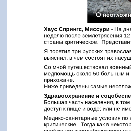
Хаус Спрингс, Миссури
- На дн
неделю после землетрясения 12 
страны критическое. Представи
Я посетил три русских правосла
выяснил, в чем состоят их насу
Со мной путешествовал военный
медпомощь около 50 больным и 
прихожане.
Ниже приведены самые неотлож
Здравоохранение и соцобесп
Большая часть населения, в том
доступ к пище и воде; или не им
Медико-санитарные условия по 
критические. Тогда как в некот
снабжение и медобслуживание а