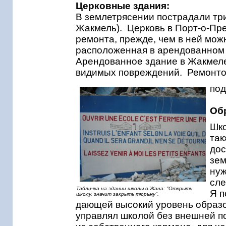
Церковные здания:
В землетрясении пострадали три 
Жакмель). Церковь в Порт-о-Пре
ремонта, прежде, чем в ней мож
расположенная в арендованном
Арендованное здание в Жакмеле,
видимых повреждений. Ремонто
под
Об
Шко
так
дос
зем
нуж
сле
Табличка на здании школы о.Жана: "Открыть
Я п
школу, значит закрыть тюрьму".
дающей высокий уровень образо
управлял школой без внешней п