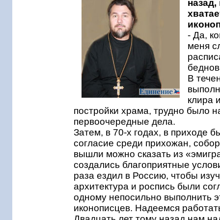
назад,
хватае
иконоп
- Да, 
меня с
распис
беднов
В тече
выполн
клира 
постройки храма, трудно было н
первоочередные дела.
Затем, в 70-х годах, в приходе 
согласие среди прихожан, собор
вышли можно сказать из «эмигра
создались благоприятные услови
раза ездил в Россию, чтобы изуч
архитектура и роспись были сог
одному непосильно выполнить эт
иконописцев. Надеемся работат
Двадцать лет тому назад нам на