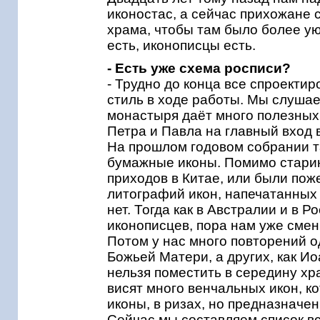
иконостас, а сейчас прихожане 
храма, чтобы там было более ую
есть, иконописцы есть.
- Есть уже схема росписи?
- Трудно до конца все спроекти
стиль в ходе работы. Мы слушае
монастыря даёт много полезных 
Петра и Павла на главный вход 
На прошлом годовом собрании т
бумажные иконы. Помимо старин
приходов в Китае, или были пож
литографий икон, напечатанных 
нет. Тогда как в Австралии и в 
иконописцев, пора нам уже смен
Потом у нас много повторений о
Божьей Матери, а других, как Ио
нельзя поместить в середину хр
висят много венчальных икон, к
иконы, в ризах, но предназначен
Сейчас мы составляем список вс