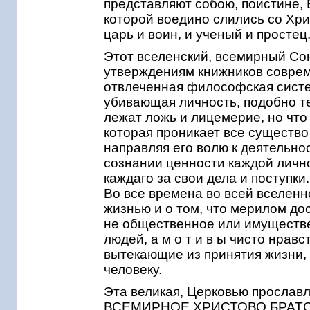
представляют собою, поистине, Е
которой воедино слились со Хрис
царь и воин, и ученый и простец
Этот вселенский, всемирный Сон
утверждениям книжников соврем
отвлеченная философская систем
убивающая личность, подобно т
лежат ложь и лицемерие, но ч
которая проникает все существо
направляя его волю к деятельнос
сознании ценности каждой лично
каждаго за свои дела и поступки.
Во все времена во всей вселен
жизнью и о том, что мерилом до
не общественное или имуществе
людей, а м о т и в ы чисто нрав
вытекающие из принятия жизни,
человеку.
Эта великая, Церковью просла
ВСЕМИРНОЕ ХРИСТОВО БРАТСТВО,