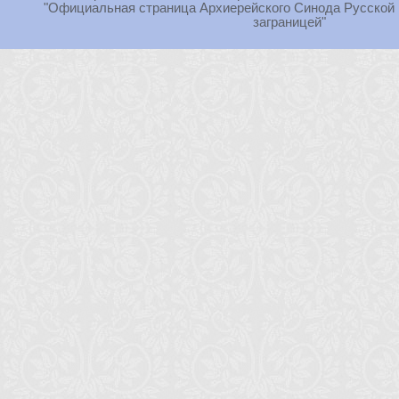
"Официальная страница Архиерейского Синода Русской
заграницей"