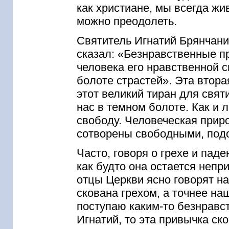
как христиане, мы всегда жи
можно преодолеть.
Святитель Игнатий Брянчани
сказал: «Безнравственные 
человека его нравственной 
болоте страстей». Эта втора
этот великий тиран для свя
нас в темном болоте. Как и
свободу. Человеческая прир
сотворены свободными, подо
Часто, говоря о грехе и паде
как будто она остается непр
отцы Церкви ясно говорят н
скована грехом, а точнее на
поступаю каким-то безнравс
Игнатий, то эта привычка ск