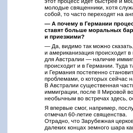
этот процесс идет быстрее и мо
молодые священники, хотя служа
собой, то часто переходят на ан
— А почему в Германии проце
ставят больше моральных ба
и приезжими?
— Да, видимо так можно сказать
и американизация происходит в к
для Австралии — наличие иммигр
происходит и в Германии. Туда 
и Германия постепенно становит
проблемами, о которых сейчас 
В Австралии существенная часть
иммиграции, после II Мировой в
необычным во встречах здесь, о
Я впервые смог, например, посл
отмечал 60-летие священства.
Отрадно, что Зарубежная церков
далеких концах земного шара ка