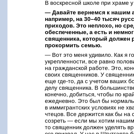
В воскресной школе при храме у 
— Давайте вернемся к нашим 
например, на 30–40 тысяч рус
приходов. Это неплохо, но ср
обеспеченные, а есть и немно
священника, который должен р
прокормить семью.
— Вот это меня удивило. Как я 
укрепленности, все равно полов
на гражданской работе. Это, ко
своих священников. У священник
еще где-то, да с учетом ваших 
делу священника. В большинстве
конечно, добиться, чтобы по кр
ежедневно. Это был бы нормаль
в иммигрантских условиях не хва
чтецов. Все держится как бы на
созреть — если мы хотим нашим
то священник должен уделять вр
его призвал. У нас в Штутгарте 