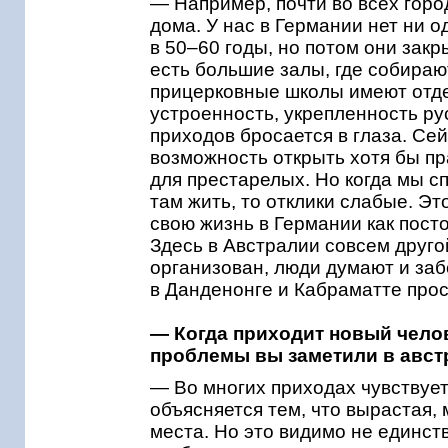
— Например, почти во всех гор
дома. У нас в Германии нет ни о
в 50–60 годы, но потом они зак
есть большие залы, где собира
прицерковные школы имеют отде
устроенность, укрепленность ру
приходов бросается в глаза. Се
возможность открыть хотя бы п
для престарелых. Но когда мы 
там жить, то отклики слабые. Эт
свою жизнь в Германии как пост
Здесь в Австралии совсем друго
организован, люди думают и забо
в Данденонге и Кабраматте про
— Когда приходит новый челов
проблемы вы заметили в авс
— Во многих приходах чувствует
объясняется тем, что вырастая,
места. Но это видимо не единст