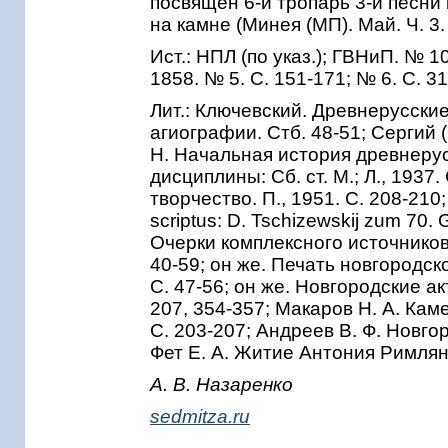
посвящен 6-й тропарь 3-й песни 
на камне (Минея (МП). Май. Ч. 3. 
Ист.: НПЛ (по указ.); ГВНиП. № 1
1858. № 5. С. 151-171; № 6. С. 3
Лит.: Ключевский. Древнерусские
агиографии. Стб. 48-51; Сергий (
Н. Начальная история древнерусс
дисциплины: Сб. ст. М.; Л., 1937
творчество. П., 1951. С. 208-210;
scriptus: D. Tschizewskij zum 70.
Очерки комплексного источников
40-59; он же. Печать новгородск
С. 47-56; он же. Новгородские акт
207, 354-357; Макаров Н. А. Каме
С. 203-207; Андреев В. Ф. Новгоро
Фет Е. А. Житие Антония Римлянин
А. В. Назаренко
sedmitza.ru