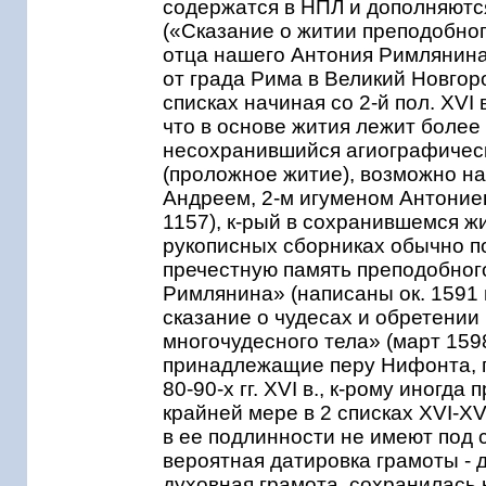
содержатся в НПЛ и дополняютс
(«Сказание о житии преподобног
отца нашего Антония Римлянина
от града Рима в Великий Новгоро
списках начиная со 2-й пол. XVI 
что в основе жития лежит более
несохранившийся агиографическ
(проложное житие), возможно н
Андреем, 2-м игуменом Антониев
1157), к-рый в сохранившемся жи
рукописных сборниках обычно п
пречестную память преподобног
Римлянина» (написаны ок. 1591 г.
сказание о чудесах и обретении
многочудесного тела» (март 1598)
принадлежащие перу Нифонта, п
80-90-х гг. XVI в., к-рому иногд
крайней мере в 2 списках XVI-XVI
в ее подлинности не имеют под
вероятная датировка грамоты - д
духовная грамота, сохранилась ку