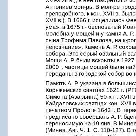
XVI-XVII в.), в ней говорится о 
Антониев мон-рь. В мон-ре про
преподобного, к кон. XVII в. был
XVII в.). В 1666 г. исцелилась 
ума», в 1675 г.- бесноватый Иоа
молебна у мощей и у камня А. Р
сына Трофима Павлова, на к-рог
непознание». Камень А. Р. сохра
собора. Это серый овальный вал
Мощи А. Р. были вскрыты в 1927 
2000 г. частицы мощей были най
переданы в городской собор во и
Память А. Р. указана в большинст
Коряжемских святцах 1621 г. (РГБ
Симона (Азарьина) 50-х гг. XVII в
Кайдаловских святцах кон. XVII в
печатном Прологе 1643 г. В перв
предписано совершать А. Р. бде
переносимую на 19 янв. В Минее 
(Минея. Авг. Ч. 1. С. 110-127). 