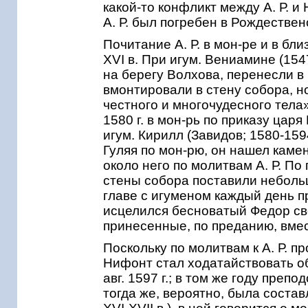
какой-то конфликт между А. Р. и
А. Р. был погребен в Рождествен
Почитание А. Р. в мон-ре и в б
XVI в. При игум. Вениамине (1547
на берегу Волхова, перенесли в
вмонтировали в стену собора, но
честного и многочудесного тела
1580 г. в мон-рь по приказу ца
игум. Кирилл (Завидов; 1580-1594
Гуляя по мон-рю, он нашел каме
около него по молитвам А. Р. По
стены собора поставили небольш
главе с игуменом каждый день п
исцелился бесноватый Федор све
принесенные, по преданию, вмес
Поскольку по молитвам к А. Р. 
Нифонт стал ходатайствовать об
авг. 1597 г.; в том же году пре
тогда же, вероятно, была состав