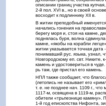
описании границ участка купчая
2-й пол. XVI в., но в своей осн
восходит к подлиннику ХII в.
В житии преподобный именуется 
начались гонения на православны
берегу моря и, стоя на камне, д
поднялась буря, волна сдвинула к
камне, «якобы на корабли легце»
житии указывается точная дата - 5
понимавший рус. языка, узнал, ч
Новгородскому еп. свт. Никите, 
камень и удостовериться в чуде.
рь там, где пристал его камень.
НПЛ также сообщает, что благо
(летопись не называет его «рим
т. е. не позднее нач. 1109 г., ч
1117-м, освящена в 1119-м, распис
обители «трьпезницю камяну». П
1-й год епископства Нифонта, зи