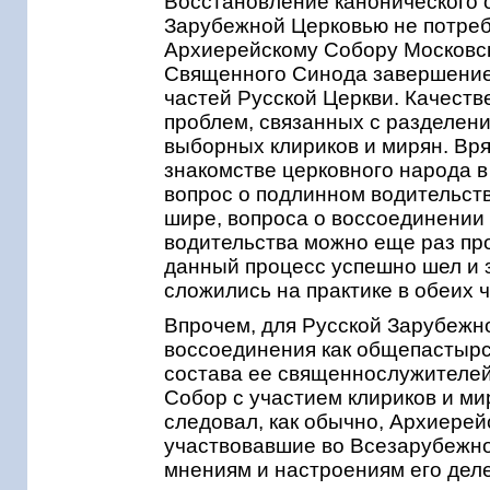
Восстановление канонического
Зарубежной Церковью не потреб
Архиерейскому Собору Московск
Священного Синода завершение 
частей Русской Церкви. Качеств
проблем, связанных с разделени
выборных клириков и мирян. Вр
знакомстве церковного народа в
вопрос о подлинном водительстве
шире, вопроса о воссоединении 
водительства можно еще раз про
данный
процесс успешно шел и 
сложились на практике в обеих 
Впрочем, для Русской Зарубежн
воссоединения как общепастырс
состава ее священнослужителей,
Собор с участием клириков и м
следовал, как обычно, Архиерей
участвовавшие во Всезарубежно
мнениям и настроениям его делег