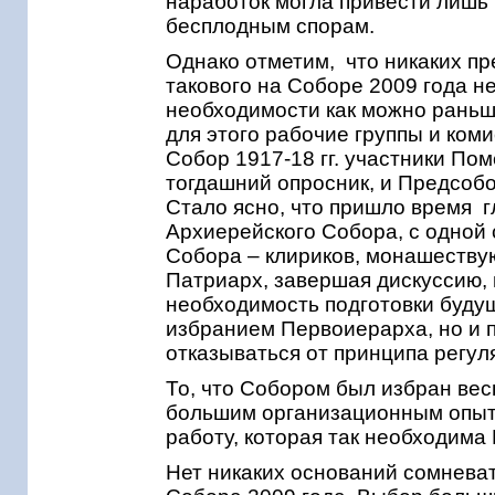
наработок могла привести лишь 
бесплодным спорам.
Однако отметим, что никаких п
такового на Соборе 2009 года н
необходимости как можно раньше
для этого рабочие группы и ком
Собор 1917-18 гг. участники По
тогдашний опросник, и Предсо
Стало ясно, что пришло время г
Архиерейского Собора, с одной
Собора – клириков, монашеству
Патриарх, завершая дискуссию, 
необходимость подготовки будущ
избранием Первоиерарха, но и п
отказываться от принципа регул
То, что Собором был избран ве
большим организационным опыто
работу, которая так необходима
Нет никаких оснований сомнева