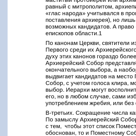
равный с митрополитом, архиепи
«глас народа» учитывался в про
поставления архиерея), но лишь 
возможных кандидатов. А право
епископов области.1
По канонам Церкви, святители 
Первого среди их Архиерейского С
духу этих канонов гораздо боле
Архиерейский Собор представл
окончательного выбора, а наоб
выдвигает кандидатов на место 
Собор, с учетом голоса клира, 
выбор. Иерархи могут восполни
его, но в любом случае, сами из
употреблением жребия, или без
В-третьих. Сокращение числа к
По замыслу Архиерейский Собор
с тем, чтобы этот список Помес
обоснован, то и Поместному Со