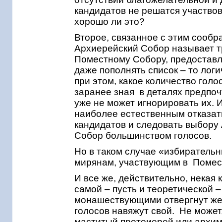
кандидатов не решатся участвов
хорошо ли это?
Второе, связанное с этим сообр
Архиерейский Собор называет т
Поместному Собору, предоставл
даже пополнять список – то лог
при этом, какое количество голо
заранее зная в деталях предпо
уже не может игнорировать их. И
наиболее естественным отказат
кандидатов и следовать выбору
Собор большинством голосов.
Но в таком случае «избиратель
мирянам, участвующим в Поме
И все же, действительно, некая
самой – пусть и теоретической –
монашествующими отвергнут же
голосов навяжут свой. Не может
маститый протоиерей или архим