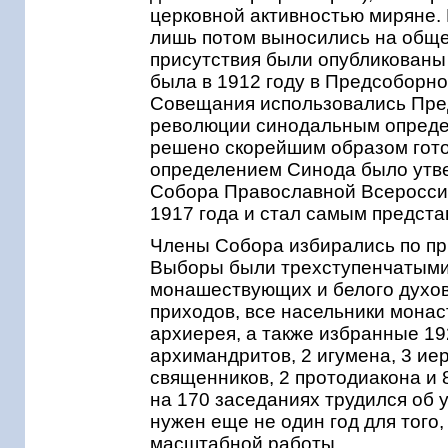
церковной активностью миряне. 
лишь потом выносились на общ
присутствия были опубликованы 
была в 1912 году в Предсоборн
Совещания использовались Пре
революции синодальным определ
решено скорейшим образом готов
определением Синода было утв
Собора Православной Всероссий
1917 года и стал самым предст
Члены Собора избирались по пр
Выборы были трехступенчатыми 
монашествующих и белого духов
приходов, все насельники мона
архиерея, а также избранные 19
архимандритов, 2 игумена, 3 ие
священников, 2 протодиакона и 8
на 170 заседаниях трудился об 
нужен еще не один год для того
масштабной работы.