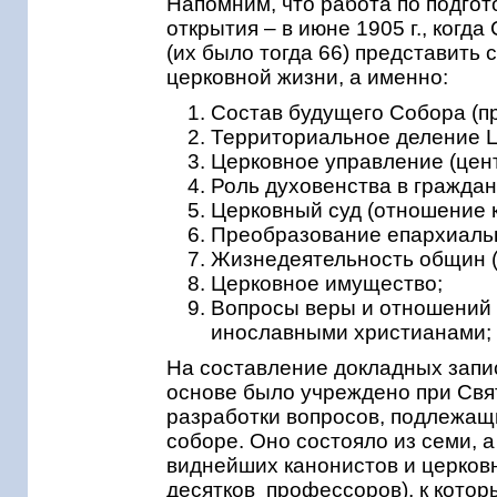
Напомним, что работа по подгото
открытия – в июне 1905 г., ког
(их было тогда 66) представить
церковной жизни, а именно:
Состав будущего Собора (пр
Территориальное деление Ц
Церковное управление (цен
Роль духовенства в граждан
Церковный суд (отношение к
Преобразование епархиальн
Жизнедеятельность общин (
Церковное имущество;
Вопросы веры и отношений к
инославными христианами; 
На составление докладных запис
основе было учреждено при Св
разработки вопросов, подлежа
соборе. Оно состояло из семи, а
виднейших канонистов и церковн
десятков профессоров), к кото