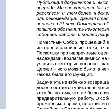
Публикация документов и выс
впереди. Мне не хотелось бы 
рассказом, и тем более, я дал
или рекомендации. Данная стат
первого в 21 веке Поместного 
попытка обозначить некоторые 
соборной работы и последующ
Поместный Собор, прошедший в 
интерес и различные толки, в ч
Поскольку противоречивые оцен
надеждами, возлагавшимися на 
уяснить некоторые вопросы, ка
Церкви – чего можно было, а че
какова была его функция.
Задача эта неизбежно возвращае
доселе остается уникальным в и
хотя бы потому, что не было в
предварительную работу. О соб
брежневское время, не стоит и 
Святейшего Патриарха Алексия I