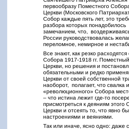
первообразу Поместного Собора
Церкви (Московского Патриарха
Собор каждые пять лет, это тре
разбора которых понадобилось 
замечанием, что, воздерживаясь
России руководствовалась желан
переломное, немирное и нест
Все знают, как резко расходятс
Собора 1917-1918 гг. Поместны
Церкви, но решения и постановл
обязательными и редко применяю
Церкви от своей собственной т
наоборот, полагает, что свалка
«революционного» Собора место.
– что истина лежит где-то посе
присмотреться к деяниям этого 
Церкви и отсеять то, что явно 
настроениями и веяниями.
Так или иначе, ясно одно: даж