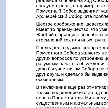
реальное влияние на ход Собор
предусмотрены, например, высту
Поместный Собор выдвигает кан
Архиерейский Собор, эта пробл
Шестое соображение касается ж
имеет то преимущество, что ум
Жребий в принципе способен п
стремлений тех или иных групп,
Последнее, седьмое соображение
Поместного Собора является не
других вопросов по устроению ц
разумным начать с обсуждения э
дало бы участникам Собора возм
друг друга, и сделало бы выдв
осознанным.
В заключение еще раз отметим:
только подведение итога под п
нового Предстоятеля. Ни к чему
существенным и актуальным во