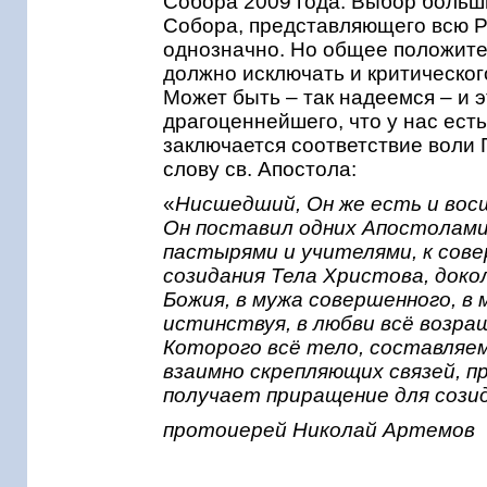
Собора 2009 года. Выбор
больш
Собора, представляющего всю Р
однозначно. Но общее положит
должно исключать и критическог
Может быть – так надеемся – и 
драгоценнейшего, что у нас ест
заключается соответствие воли 
слову св. Апостола:
«
Нисшедший, Он же есть и вос
Он поставил одних Апостолами,
пастырями и учителями, к сове
созидания Тела Христова, доко
Божия, в мужа совершенного, в
истинствуя, в любви всё возра
Которого всё тело, составляем
взаимно скрепляющих связей, пр
получает приращение для созида
протоиерей Николай Артемов