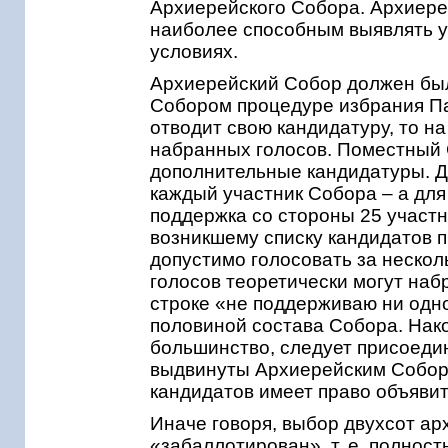
Архиерейского Собора. Архиереи
наиболее способным выявлять у
условиях.
Архиерейский Собор должен был
Собором процедуре избрания Пат
отводит свою кандидатуру, то н
набранных голосов. Поместный С
дополнительные кандидатуры. До
каждый участник Собора – а для
поддержка со стороны 25 участн
возникшему списку кандидатов 
допустимо голосовать за нескол
голосов теоретически могут набр
строке «не поддерживаю ни одно
половиной состава Собора. Нако
большинство, следует присоедин
выдвинуты Архиерейским Соборо
кандидатов имеет право объяви
Иначе говоря, выбор двухсот ар
«забаллотирован», т. е. полнос