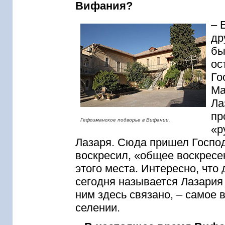
Вифания?
– 
др
бы
ос
Го
Ма
Ла
пр
Гефсиманское подворье в Вифании.
«р
Лазаря. Сюда пришел Господь
воскресил, «общее воскресе
этого места. Интересно, чт
сегодня называется Лазария 
ним здесь связано, – самое 
селении.