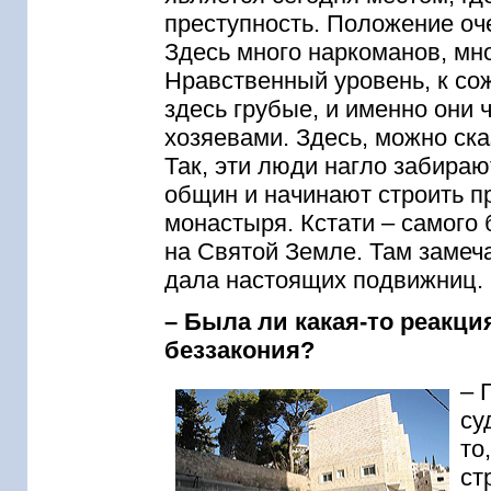
преступность. Положение оч
Здесь много наркоманов, мно
Нравственный уровень, к со
здесь грубые, и именно они 
хозяевами. Здесь, можно сказ
Так, эти люди нагло забираю
общин и начинают строить пр
монастыря. Кстати – самого
на Святой Земле. Там замеч
дала настоящих подвижниц.
– Была ли какая-то реакци
беззакония?
– 
су
то
ст