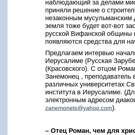
наблюдающий за делами мис
приняли решение о строител
незаконным мусульманским 
земля тоже будет вот-вот за
русской Вифанской общины и
появляются средства для на
Предлагаем интервью началь
Иерусалиме (Русская Заруб
(Красовского). С отцом Ром
Занемонец , преподаватель 
различных университетах Св
института в Иерусалиме. (Д
электронным адресом диако
).
zanemonets@yahoo.com
– Отец Роман, чем для хри