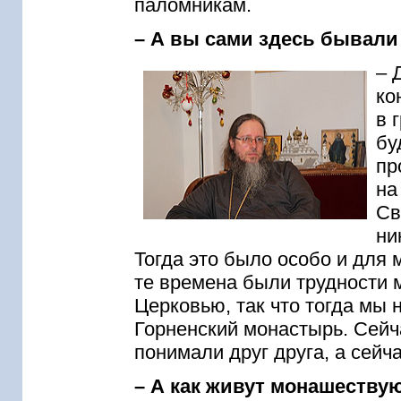
паломникам.
– А вы сами здесь бывали
– 
ко
в 
бу
пр
на
Св
ни
Тогда это было особо и для 
те времена были трудности 
Церковью, так что тогда мы 
Горненский монастырь. Сейча
понимали друг друга, а сейч
– А как живут монашеству