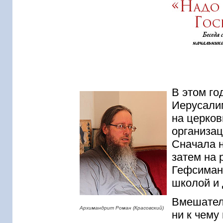
В этом г
Иерусали
на церков
организац
Сначала н
затем на 
Гефсиман
школой и 
Вмешател
Архимандрит Роман (Красовский)
ни к чему