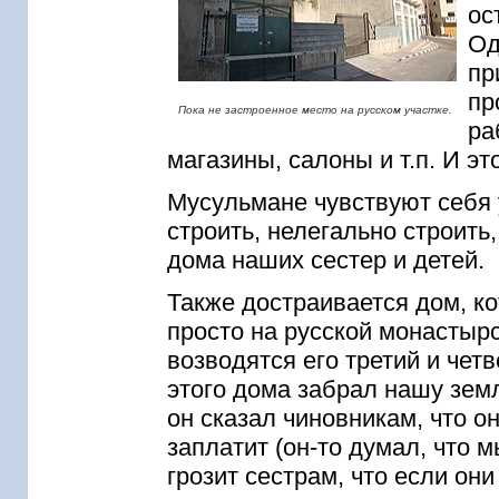
ос
Од
пр
пр
Пока не застроенное место на русском участке.
ра
магазины, салоны и т.п. И э
Мусульмане чувствуют себя 
строить, нелегально строить
дома наших сестер и детей.
Также достраивается дом, ко
просто на русской монастырс
возводятся его третий и чет
этого дома забрал нашу зем
он сказал чиновникам, что о
заплатит (он-то думал, что 
грозит сестрам, что если они