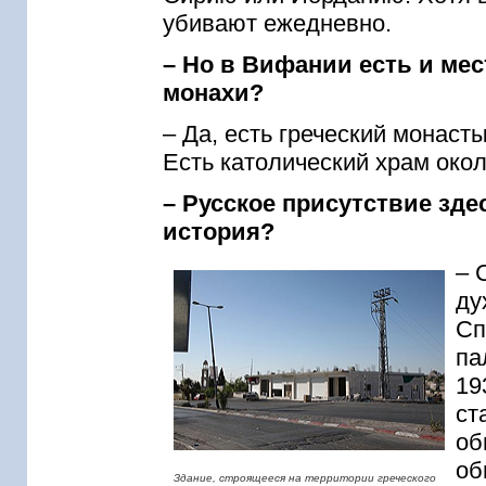
убивают ежедневно.
– Но в Вифании есть и ме
монахи?
– Да, есть греческий монас
Есть католический храм око
– Русское присутствие здес
история?
– 
ду
Сп
па
19
ст
об
об
Здание, строящееся на территории греческого