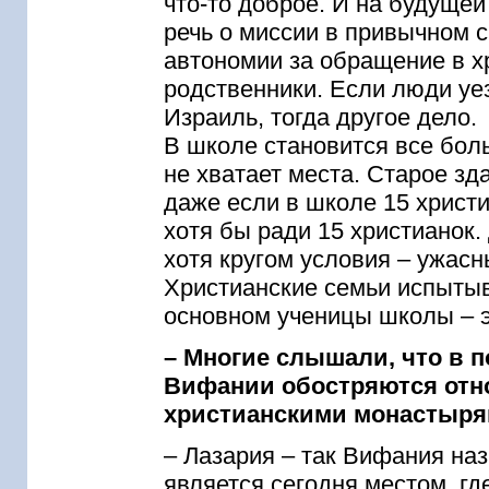
что-то доброе. И на будущей 
речь о миссии в привычном с
автономии за обращение в х
родственники. Если люди уе
Израиль, тогда другое дело.
В школе становится все боль
не хватает места. Старое з
даже если в школе 15 христи
хотя бы ради 15 христианок.
хотя кругом условия – ужасн
Христианские семьи испытыв
основном ученицы школы – э
– Многие слышали, что в 
Вифании обостряются отн
христианскими монастыря
– Лазария – так Вифания наз
является сегодня местом, гд