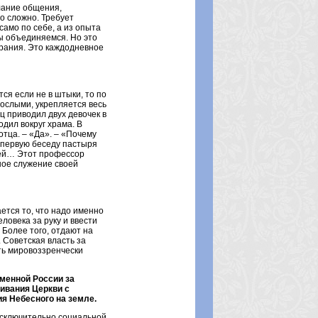
лание общения,
то сложно. Требует
само по себе, а из опыта
ы объединяемся. Но это
арания. Это каждодневное
тся если не в штыки, то по
рослыми, укрепляется весь
ц приводил двух девочек в
одил вокруг храма. В
отца. – «Да». – «Почему
и первую беседу пастыря
тей… Этот профессор
ное служение своей
ается то, что надо именно
ловека за руку и ввести
 Более того, отдают на
. Советская власть за
ть мировоззренчески
еменной России за
ивания Церкви с
я Небесного на земле.
исключительно социальной