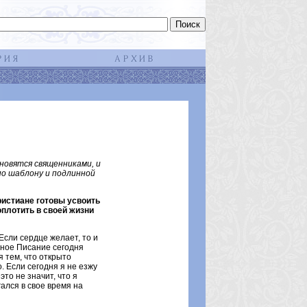
новятся священниками, и
по шаблону и подлинной
истиане готовы усвоить
оплотить в своей жизни
 Если сердце желает, то и
нное Писание сегодня
 тем, что открыто
. Если сегодня я не езжу
это не значит, что я
гался в свое время на