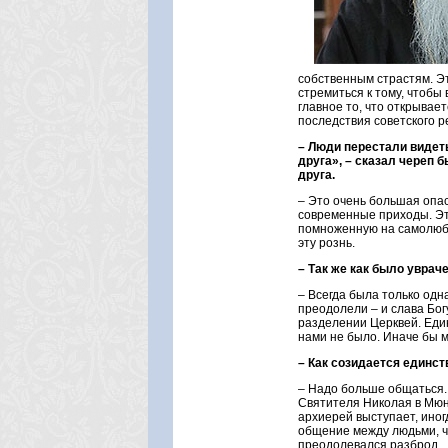
собственным страстям. Эт
стремиться к тому, чтобы
главное то, что открывае
последствия советского р
– Люди перестали видеть
друга», – сказал череп 
друга.
– Это очень большая опас
современные приходы. Эт
помноженную на самолюби
эту рознь.
– Так же как было увра
– Всегда была только од
преодолели – и слава Богу
разделении Церквей. Еди
нами не было. Иначе бы 
– Как созидается единст
– Надо больше общаться.
Святителя Николая в Мюнх
архиерей выступает, ино
общение между людьми, чт
преодолевался разброд.