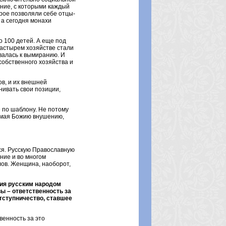
ение, с которыми каждый
орое позволяли себе отцы-
 а сегодня монахи
о 100 детей. А еще под
настырем хозяйстве стали
валась к вымиранию. И
собственного хозяйства и
ов, и их внешней
нивать свои позиции,
 по шаблону. Не потому
нимая Божию внушению,
ся. Русскую Православную
ние и во многом
лов. Женщина, наоборот,
ния русским народом
ы – ответственность за
отступничество, ставшее
венность за это