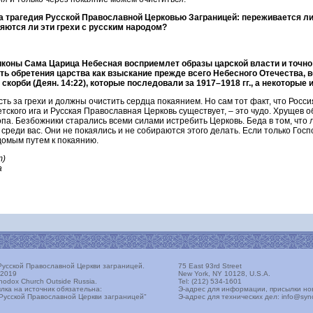
та трагедия Русской Православной Церковью Заграницей: переживается ли
яются ли эти грехи с русским народом?
иконы Сама Царица Небесная восприемлет образы царской власти и точно
ь обретения царства как взыскание прежде всего Небесного Отечества, в
скорби (Деян. 14:22), которые последовали за 1917–1918 гг., а некоторые 
ть за грехи и должны очистить сердца покаянием. Но сам тот факт, что Росси
тского ига и Русская Православная Церковь существует, – это чудо. Хрущев 
па. Безбожники старались всеми силами истребить Церковь. Беда в том, что 
среди вас. Они не покаялись и не собираются этого делать. Если только Госп
домым путем к покаянию.
т)
а
усской Православной Церкви заграницей.
75 East 93rd Street
 2019
New York, NY 10128, U.S.A.
thodox Church Outside Russia.
Tel: (212) 534-1601
лка на источник обязательна:
Э-адрес для информации, присылки но
Русской Православной Церкви заграницей"
Э-адрес для технических дел: info@sy