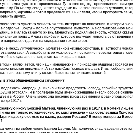
и уклонимся куда-то от православия. Тут важен подход, произволение, намер
ижнему. По-моему, сегодня этот труд даже выше того внешнего делания, кот
 например, корзины и потом продавали их. Они плели, чтобы прокормить себя,
ормить других.
московского мужского монастыря есть интернат на попечении, в котором окол
оз-подворье. Вокруг – полное опустошение, пьянство. А в организованном мо
ьяниц, началась какая-то жизнь. Монастырь поднял местность, которая скаты
циальную пользу. А часть прибыли, которую получает монастырь от ведения 
го например, отдается на содержание тех же сирот.
есие между литургической, молитвенной жизнью христиан, в частности монах
 эта мера своя. А выработать ее можно, если постоянно пересматривать, оце
что было сделано не так, и каяться, исправляться.
в том и заключается, что наши монашеские и приходские общины строятся не
 мама римская придумали. А так нам Сам Господь внушает. И мы, соборно в
жизнь по-разному в силу своих обстоятельств и возможностей.
ы в этом общецерковном служении?
 подражать Богородице. Мирно и тихо предстоять Господу, спокойно трудить
бабушки отстояли. И в последние годы именно женщины внесли особое оживле
дъем в России. Очень много зла посеяно из-за стремления к равноправию по
е до 1917 г.
ржавную икону Божией Матери, явленную как раз в 1917 г. в момент лише
ли мы не только историческую, но мистическую – как сотелесники Христов
 Царя и царскую семью на казнь, разорял Россию? В конце концов, за Бого
а?
ха лежат на любом члене Единой Церкви. Мы, конечно, унаследовали ответст
я и только через покаяние можем очиститься.