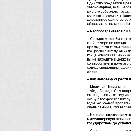
Единство рождается в ре
закономерное, если челов
многого соборного труда.
молитвы и участия в Таин
дарованное единство во Х
общее дело, но многообра
– Распространяется ли э
– Сегодня часто бывает та
крайне мере не находит п
приход, сами семьи стано
воскресную школу, он «сда
конце концов священнику 
вы не заходите в Церковь
со взрослыми в доме это
сейчас священник нашей е
жизни.
– Как человеку обрести 
– Молиться. Когда молишьс
тебе, – Господь Сам напр
его в Церковь. Потому чт
учебу в воскресную школу
годы безбожной пропаган
очень гибкими, чтобы пра
– Не знаю, насколько эт
миссионерскую активнос
государством до уклоне
– Совершенно не понимаю