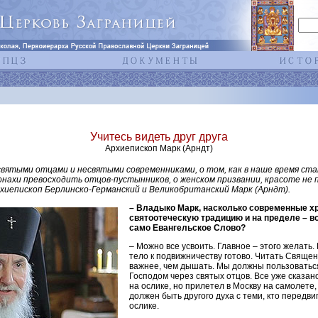
Учитесь видеть друг друга
Архиепископ Марк (Арндт)
святыми отцами и несвятыми современниками, о том, как в наше время ста
нахи превосходить отцов-пустынников, о женском призвании, красоте не 
рхиепископ Берлинско-Германский и Великобританский Марк (Арндт).
– Владыко Марк, насколько современные хр
святоотеческую традицию и на пределе – в
само Евангельское Слово?
– Можно все усвоить. Главное – этого желать.
тело к подвижничеству готово. Читать Свяще
важнее, чем дышать. Мы должны пользоваться
Господом через святых отцов. Все уже сказано
на ослике, но прилетел в Москву на самолете, 
должен быть другого духа с теми, кто передви
ослике.