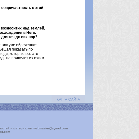
 сопричастность к этой
 возноситих над землей,
осхождения в Него.
и длятся до сих пор?
я как уже обреченная
обещал показать по
люди, которые все это
одь не приведет их каким-
востей и материалов: webmaster@synod.com
nod.com