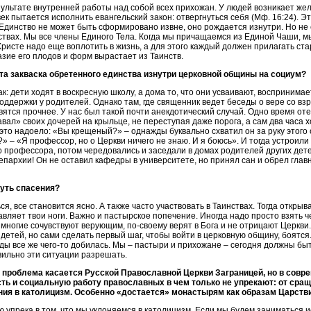
зультате внутренней работы над собой всех прихожан. У людей возникает же
ек пытается исполнить евангельский закон: отвергнуться себя (Мф. 16:24). Э
 Единство не может быть сформировано извне, оно рождается изнутри. Но не 
ствах. Мы все члены Единого Тела. Когда мы причащаемся из Единой Чаши, м
ристе надо еще воплотить в жизнь, а для этого каждый должен прилагать ст
зие его плодов и форм вырастает из Таинств.
та закваска обретенного единства изнутри церковной общины на социум?
к: дети ходят в воскресную школу, а дома то, что они усваивают, воспринимае
оддержки у родителей. Однако там, где священник ведет беседы о вере со вз
вятся прочнее. У нас был такой почти анекдотический случай. Одно время оте
вал» своих дочерей на крыльце, не переступая даже порога, а сам два часа х
это надоело: «Вы крещеный?» – однажды буквально схватил он за руку этого 
?» – «Я профессор, но о Церкви ничего не знаю. И я боюсь». И тогда устроил
го профессора, потом чередовались и заседали в домах родителей других де
пархии! Он не оставил кафедры в университете, но принял сан и обрел глав
путь спасения?
я, все становится ясно. А также часто участвовать в Таинствах. Тогда открыв
авляет твои ноги. Важно и пастырское попечение. Иногда надо просто взять че
о многие сочувствуют верующим, по-своему верят в Бога и не отрицают Церкви.
 детей, но сами сделать первый шаг, чтобы войти в церковную общину, боятся
ды все же чего-то добилась. Мы – пастыри и прихожане – сегодня должны бы
вильно эти ситуации разрешать.
а проблема касается Русской Православной Церкви Заграницей, но в совр
ть и социальную работу православных в чем только не упрекают: от сращ
ния в католицизм. Особенно «достается» монастырям как образам Царстви
 упрека в том, что мы уклоняемся в католицизм. Если мы будем заниматься 