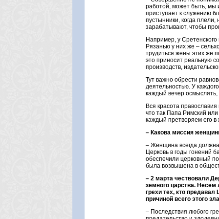
работой, может быть, мы 
приступает к служению бл
пустынники, когда плели,
зарабатывают, чтобы прок
Например, у Сретенского 
Рязанью у них же – сельх
трудиться жены этих же п
это приносит реальную со
производств, издательско
Тут важно обрести равнов
деятельностью. У каждого
каждый вечер осмыслять, 
Вся красота православия 
что так Папа Римский или
каждый претворяем его в 
– Какова миссия женщин
– Женщина всегда должна
Церковь в годы гонений 
обеспечили церковный по
была возвышена в обществ
– 2 марта чествовали Де
земного царства. Несем 
грехи тех, кто предавал
причиной всего этого зл
– Последствия любого гре
предательство и злодеяни