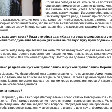
Соблазны сегодня те же, что были на протяж
они воспринимаются сегодня по-другому. Когд
все считали: все, конец света. А теперь появ
средства коммуникации. Их можно обратить н
ближнему Христа ради, а можно приспособить
о как выключатель: им можно пользоваться, чтобы включать свет, а можно –
 всерьез воспринимать все, что мы читаем в святоотеческих книгах и слышим 
тся нашему взору. Многие сегодня ходят будто с закрытыми глазами. Ничего не
ежима.
 даже друг друга? Тогда это образ ада: «Когда ты о нас молишься, мы ут
бывшего колдуна авве Макарию, указывая на главную муку преисподней – 
ность, когда люди привыкают так жить. 20 лет назад такого еще не было. Р
о новое настроение современного поколения христиан, которые культивирую
е и эгоизм. Все это мешает единству. Поэтому мы должны прикладывать все 
чевано разделение Русской Православной и Русской Православной Церкви
на Церковь. Мы были обособлены административно, но не духовно. Админист
. Но важно, что во Христе мы всегда были едины. Нельзя в данном случае гов
нство Церкви не может нарушаться ничем кроме раскола или ереси. А такого
мы не могли объединиться.
во на приходе?
 Например, у меня в соборе (Кафедральный собор святых Новомучеников и И
ене. – Ред.) каждое воскресение после литургии – совместная трапеза. Мы 
гда священник. Миряне задают свои вопросы. Обсуждаем текущие проблемы. Э
обы в процессе, когда они учатся слышать и видеть друг друга, формировал