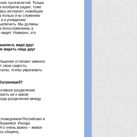
ении тысячелетий. Только
а изобрели радио, тоже
ились интернет, новейшие
а пользу и ко служению
 и к угождению
 выключать. Мы должны
за богослужением, а
 видят. Наверно, это
ешаемся, видя друг
не видеть лица друг
азобщение отличает именно
т свою самость,
силы, чтобы уврачевать
 Заграницей?
ративное разделение
орить ни о каком
 рода разделения между
споведников Российских и
общаемся. Иногда
то очень важно – живое
ась община,