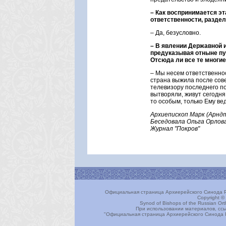
– Как воспринимается э
ответственности, раздел
– Да, безусловно.
– В явлении Державной 
предуказывая отныне пут
Отсюда ли все те многие 
– Мы несем ответственнос
страна выжила после сове
телевизору последнего по
вытворяли, живут сегодня 
то особым, только Ему ве
Архиепископ Марк (Арнд
Беседовала Ольга Орлов
Журнал "Покров"
Официальная страница Архиерейского Синода Р
Copyright ©
Synod of Bishops of the Russian Or
При использовании материалов, ссы
"Официальная страница Архиерейского Синода 