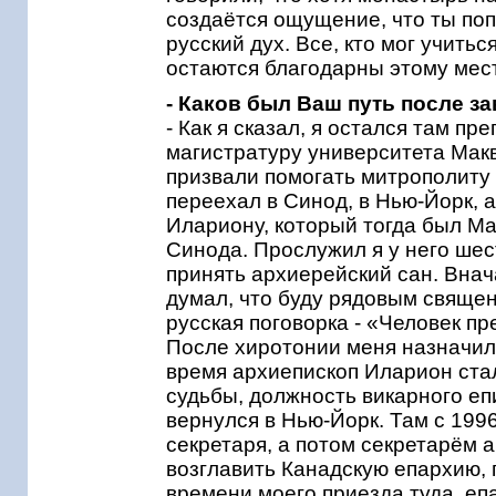
создаётся ощущение, что ты поп
русский дух. Все, кто мог учить
остаются благодарны этому мест
- Каков был Ваш путь после 
- Как я сказал, я остался там п
магистратуру университета Макв
призвали помогать митрополиту 
переехал в Синод, в Нью-Йорк,
Илариону, который тогда был М
Синода. Прослужил я у него шес
принять архиерейский сан. Внач
думал, что буду рядовым священн
русская поговорка - «Человек пр
После хиротонии меня назначили
время архиепископ Иларион ста
судьбы, должность викарного еп
вернулся в Нью-Йорк. Там с 199
секретаря, а потом секретарём 
возглавить Канадскую епархию, 
времени моего приезда туда, епа