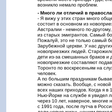
возникло немало проблем.
- Много ли отличий в правосл
- Я вижу у этих стран много общ
состоит в основном из новоприе
Австралии - немного по-другому,
из старых эмигрантов. Самый бо
Пожалуй, это не только самый б
Зарубежной церкви. У нас других
новоприезжих людей. Старожилов
дети из-за смешанных браков и д
новоприезжие составляют пода
Торонто по воскресеньям на слу
человек.
А по большим праздникам бывае
можно сказать. Вообще, с ново
всех наших приходов. Когда я в 
Нью-Йорке на службе я увидел л
через 10 лет, наверное, многие
с 1991 года, после путча в Росс
дали новую жизнь нашим приход