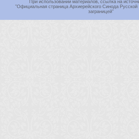
При использовании материалов, ссылка на источн
"Официальная страница Архиерейского Синода Русской
заграницей"