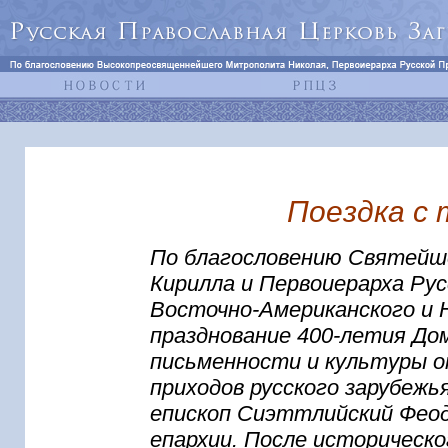
Поездка с
По благословению Святейше
Кирилла и Первоиерарха Ру
Восточно-Американского и 
празднование 400-летия До
письменности и культуры 
приходов русского зарубеж
епископ Сиэттлийский Феод
епархии. После историческо