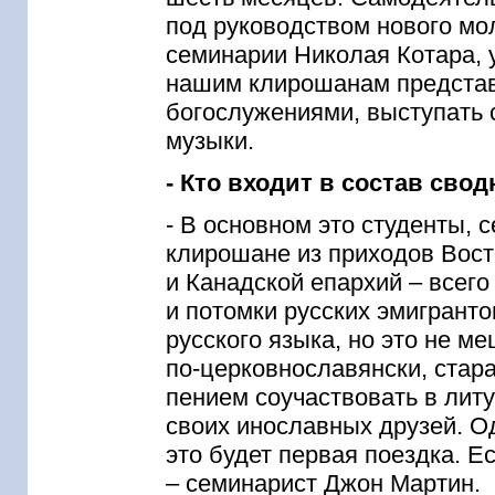
под руководством нового мо
семинарии Николая Котара, у
нашим клирошанам представ
богослужениями, выступать 
музыки.
- Кто входит в состав сво
- В основном это студенты, 
клирошане из приходов Вос
и Канадской епархий – всего
и потомки русских эмигранто
русского языка, но это не м
по-церковнославянски, стар
пением соучаствовать в лит
своих инославных друзей. О
это будет первая поездка. Е
– семинарист Джон Мартин.