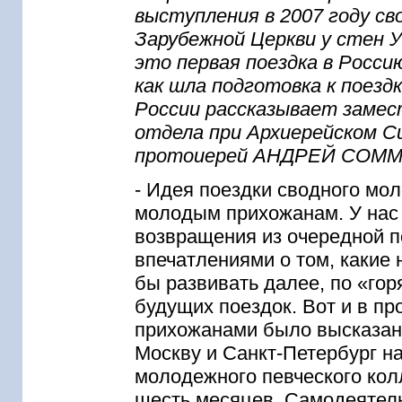
выступления в 2007 году св
Зарубежной Церкви у стен У
это первая поездка в Росси
как шла подготовка к поезд
России рассказывает заме
отдела при Архиерейском С
протоиерей АНДРЕЙ СОММ
- Идея поездки сводного мо
молодым прихожанам. У нас 
возвращения из очередной п
впечатлениями о том, какие
бы развивать далее, по «го
будущих поездок. Вот и в 
прихожанами было высказано
Москву и Санкт-Петербург н
молодежного певческого колл
шесть месяцев. Самодеятел