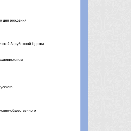
со дня рождения
усской Зарубежной Церкви
архиепископом
усского
ковно-общественного