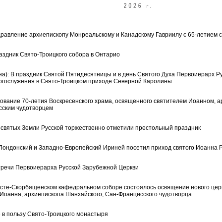
равление архиепископу Монреальскому и Канадскому Гавриилу с 65-летием 
аздник Свято-Троицкого собора в Онтарио
а): В праздник Святой Пятидесятницы и в день Святого Духа Первоиерарх Р
огослужения в Свято-Троицком приходе Северной Каролины
нование 70-летия Воскресенского храма, освященного святителем Иоанном, 
сским чудотворцем
х святых Земли Русской торжественно отметили престольный праздник
 Лондонский и Западно-Европейский Ириней посетил приход святого Иоанна Р
тречи Первоиерарха Русской Зарубежной Церкви
сте-Скорбященском кафедральном соборе состоялось освящение нового цер
 Иоанна, архиепископа Шанхайского, Сан-Францисского чудотворца
 в пользу Свято-Троицкого монастыря