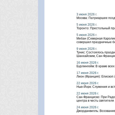
3 июня 2026 г.
Москва: Патриаршее позд
5 июня 2026 г.
Торонто: Престольный пр
5 июня 2026 г.
Мебан (Северная Каролин
совершил праздничные б
9 июня 2026 г.
Тунис: Состоялось празд
Шанхайским, Сан-Франци
16 июня 2026 г.
Бурлингейм: В храме все
17 июня 2026 г.
Лион (Франция): Епископ
22 июня 2026 г.
Нью-Йорк: Служения и вс
22 июня 2026 г.
Сан-Франциско: При Радо
центра в честь святителя
24 июня 2026 г.
Джорданвилль: Воззвание