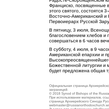
Радосте-Скорбященском ка
Франциско, посвященные 
этого святого, состоятся 3
Восточно-Американский и 
Первоиерарх Русской Зар
В пятницу, 3 июля, Всенощ
благословением хлебов и 
совершаться в 6 часов веч
В субботу, 4 июля, в 9 час
Американской епархии и п
Высокопреосвященнейшего
Божественной литургии и 
будет предложена общая т
Официальная страница Архиерейско
заграницей.
© 2018 Synod of Bishops of the Russi
При использовании материалов, ссы
страница Архиерейского Синода Рус
webmaster@russianorthodoxchurch.w