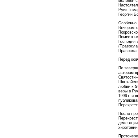
молебен с
Настоятел
Руиз-Гома
Георгии Б
Особенно 
Вечером к
Покровско
Поместных
Господня 
(Правосла
Православ
Перед ков
По заверш
автором п
Святости»
Шанхайско
любви к б
веры в Ру
1996 г. и
публикова
Перекрест
После про
Перекрест
делегации
хиротонии
Протоиере