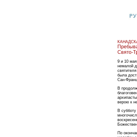
КАНАДСКА
Пребыва
Свято-Т
9 и 10 ма
немалой д
святителя
была дост
Сан-Франц
В продолж
благогове
архипасты
верою к н
В субботу
многочисл
воскресен
Божествен
По оконча