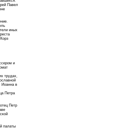
равшихся.
ерей Павел
оне
ние.
ель
ители иных
реста
 Корз
ссером и
омат
их трудах,
ославной
 Иоанна в
ца Петра
отец Петр
аве
йской
ой палаты