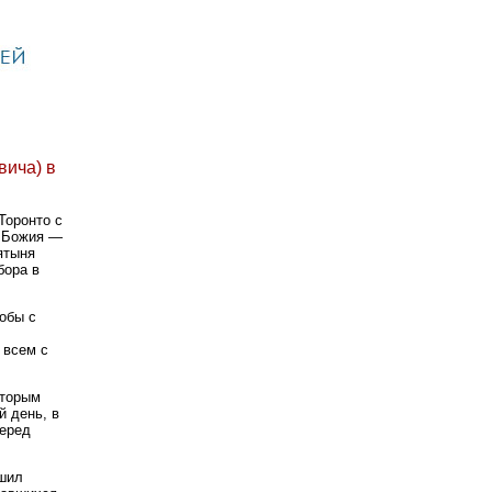
вича) в
Торонто с
а Божия —
ятыня
бора в
обы с
 всем с
оторым
 день, в
перед
ршил