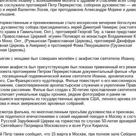
вятителю Иоанну с возношением молитв о здравии и спасении всех соб
ю сослужили протоиерей Петр Перекрестов, соборное духовенство — и
р и иерей Валентин Лосев, при протодиаконе Александре Морине и диак
ольшане.
торжественным и проникновенным стало воскресное вечернее богослуже
 духовенству собора присоединились иерей Димитрий Чемерис (настоят
го храма в Гамильтоне, Онт.), протоиерей Георгий Тиу, а также представ
 Православных Церквей: игумен Поликарп из монастыря Воздвижения К
в Моно, Онт., (Румынская Православная Церковь), протоиерей Джеффри
вная Церковь в Америке) и протоиерей Фома Пекуришвили (Грузинская
ная Церковь).
чегом с мощами был совершен молебен с акафистом святителю Иоанну.
ении акафиста был присутствующим был показан привезенный его режи
роекта протоиереем Петром Перекрестовым документальный фильм «Ар
, посвященный подвижнической жизни святителя Иоанна, архиепископа
го, Сан-Францисского чудотворца. Фильм повествует о его миссионерск
лижним, самоотверженном архипастырском служении и укреплении Прав
сском рассеянии. Фильм был создан к 30-летию прославления святителя
 включает уникальные кадры хроники, редкие фотографии и ранее не
вшиеся материалы из государственных архивов США, личного архива от
ова и иных американских архивных собраний.
смотра фильма, по многочисленным просьбам духовенства и прихожан, 
ов поделился впечатлениями о своей недавней поездке в Москву в сост
 Русской Зарубежной Церкви на торжества по случаю 50-летия архиере
 Святейшего Патриарха Московского и всея Руси Кирилла.
й Петр также сообщил, что 15 марта в Москве, при полном зале Соборн