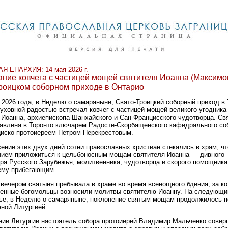
Я ЕПАРХИЯ: 14 мая 2026 г.
ние ковчега с частицей мощей святителя Иоанна (Максимо
роицком соборном приходе в Онтарио
я 2026 года, в Неделю о самаряныне, Свято-Троицкий соборный приход в 
уховной радостью встречал ковчег с частицей мощей великого угодник
 Иоанна, архиепископа Шанхайского и Сан-Францисского чудотворца. Св
авлена в Торонто ключарем Радосте-Скорбященского кафедрального со
иско протоиереем Петром Перекрестовым.
ение этих двух дней сотни православных христиан стекались в храм, чт
нием приложиться к цельбоносным мощам святителя Иоанна — дивного
ря Русского Зарубежья, молитвенника, чудотворца и скорого помощника
ему прибегающим.
 вечером святыня пребывала в храме во время всенощного бдения, за к
енные богомольцы возносили молитвы святителю Иоанну. На следующий
ье, в Неделю о самаряныне, поклонение святым мощам продолжилось 
ной Литургией.
нии Литургии настоятель собора протоиерей Владимир Мальченко сове