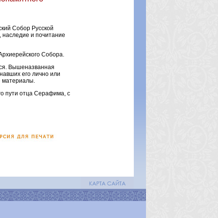
ский Собор Русской
, наследие и почитание
Архиерейского Собора.
тся. Вышеназванная
навших его лично или
е материалы.
о пути отца Серафима, с