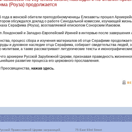
ма (Роуза) продолжается
26 года в женской обители преподобномученицы Елизаветы прошел Архиерей
отором обсуждался доклад о работе Синодальной комиссии, изучающей жизнь
аха Серафима (Роуза), возглавляемой епископом Сонорским Иаковом.
оп Лондонский и Западно-Европейский Ириней в интервью после завершения 
нства, процесс сбора и изучения материалов об отце Серафиме продолжае
труды и духовное наследие отца Серафима, собирает свидетельства людей, з
о молитвам, а также рассматривает литургические тексты и иконографически
 что архиереи Русской Зарубежной Церкви, признавая праведность жизненног
ьнейшее развитие процесса его церковного прославления.
 Преосвященства,
нажав здесь.
усской Православной Церкви заграницей.
75 East 93rd Street