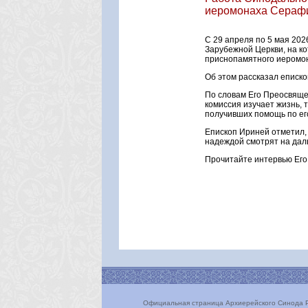
иеромонаха Серафи
С 29 апреля по 5 мая 20
Зарубежной Церкви, на к
приснопамятного иеромон
Об этом рассказал еписк
По словам Его Преосвяще
комиссия изучает жизнь, 
получивших помощь по ег
Епископ Ириней отметил,
надеждой смотрят на дал
Прочитайте интервью Его
Официальная страница Архиерейского Синода Р