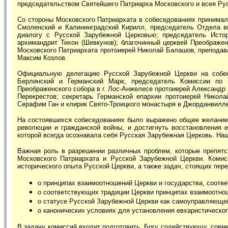
председательством Святейшего Патриарха Московского и всея Рус
Со стороны Московского Патриархата в собеседованиях принимал
Смоленский и Калининградский Кирилл, председатель Отдела вн
диалогу с Русской Зарубежной Церковью; председатель Истор
архимандрит Тихон (Шевкунов); благочинный церквей Преображе
Московского Патриархата протоиерей Николай Балашов; преподав
Максим Козлов.
Официальную делегацию Русской Зарубежной Церкви на собесе
Берлинский и Германский Марк, председатель Комиссии по п
Преображенского собора в г. Лос-Анжелесе протоиерей Александр
Перекрестов; секретарь Германской епархии протоиерей Никол
Серафим Ган и клирик Свято-Троицкого монастыря в Джорданвилл
На состоявшихся собеседованиях было выражено общее желание 
революции и гражданской войны, и достигнуть восстановления 
которой всегда осознавала себя Русская Зарубежная Церковь. Наш
Важная роль в разрешении различных проблем, которые препят
Московского Патриархата и Русской Зарубежной Церкви. Комис
исторического опыта Русской Церкви, а также задач, стоящих пе
о принципах взаимоотношений Церкви и государства, соотв
о соответствующих традиции Церкви принципах взаимоотно
о статусе Русской Зарубежной Церкви как самоуправляюще
о канонических условиях для установления евхаристическо
В задачу комиссий входит подготовить, Богу содействующу, сов