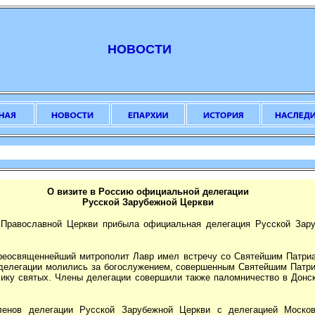
НОВОСТИ
О визите в Россию официальной делегации
Русской Зарубежной Церкви
Православной Церкви прибыла официальная делегация Русской Зару
опреосвященнейший митрополит Лавр имел встречу со Святейшим Патри
елегации молились за богослужением, совершенным Святейшим Патри
лику святых. Члены делегации совершили также паломничество в Донск
енов делегации Русской Зарубежной Церкви с делегацией Москов