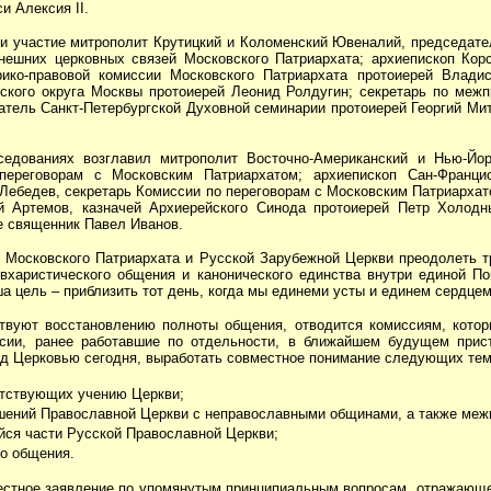
и Алексия II.
и участие митрополит Крутицкий и Коломенский Ювеналий, председате
ешних церковных связей Московского Патриархата; архиепископ Кор
ико-правовой комиссии Московского Патриархата протоиерей Владис
нского округа Москвы протоиерей Леонид Ролдугин; секретарь по ме
атель Санкт-Петербургской Духовной семинарии протоиерей Георгий Ми
дованиях возглавил митрополит Восточно-Американский и Нью-Йор
ереговорам с Московским Патриархатом; архиепископ Сан-Францис
 Лебедев, секретарь Комиссии по переговорам с Московским Патриархат
ай Артемов, казначей Архиерейского Синода протоиерей Петр Холодн
е священник Павел Иванов.
Московского Патриархата и Русской Зарубежной Церкви преодолеть тр
евхаристического общения и канонического единства внутри единой П
а цель – приблизить тот день, когда мы единеми усты и единем сердцем
ствуют восстановлению полноты общения, отводится комиссиям, кото
сии, ранее работавшие по отдельности, в ближайшем будущем прист
ред Церковью сегодня, выработать совместное понимание следующих тем
етствующих учению Церкви;
шений Православной Церкви с неправославными общинами, а также ме
йся части Русской Православной Церкви;
го общения.
местное заявление по упомянутым принципиальным вопросам, отражающе