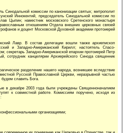
ль Синодальной комиссии по канонизации святых; митрополит
сунский Иннокентий, председатель Синодальной комиссии по
лав Цыпин; наместник московского Сретенского монастыря
жправославным отношениям Отдела внешних церковных связей
трофанов и доцент Московской Духовной академии протоиерей
кский Лавр. В состав делегации вошли также архиепископ
ский и Западно-Американский Кирилл; настоятель Спасо-
ом; секретарь Западно-Американской епархии протоиерей Петр
ый, сотрудник канцелярии Архиерейского Синода священник
агическое разделение нашего народа, возникшее вследствие
оместной Русской Православной Церкви, неразрывной частью
 будем славить Бога.
рые в декабре 2003 года были учреждены Священноначалием
упят к совместной работе. Комиссиям поручено, исходя из
:
жконфессиональными организациями;
е современное их понимание как Церковью в Отечестве, так и