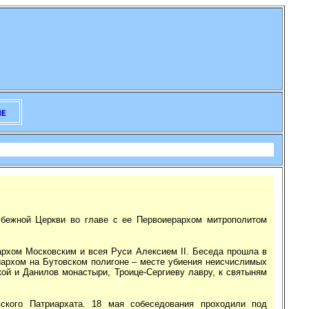
бежной Церкви во главе с ее Первоиерархом митрополитом
архом Московским и всея Руси Алексием II. Беседа прошла в
архом на Бутовском полигоне – месте убиения неисчислимых
ой и Данилов монастыри, Троице-Сергиеву лавру, к святыням
ского Патриархата. 18 мая собеседования проходили под